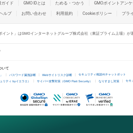
用ガイド
GMO IDとは
ためる・つかう
GMOポイントアンケ
ヘルプ
お問い合わせ
利用規約
Cookieポリシー
プラ
GMOポイント」はGMOインターネットグループ株式会社（東証プライム上場）
ついて
セキュリティ相談AIチャットボット
4」
パスワード漏洩診断
Webサイトリスク診断
セキ
ュリティ byイエラエ）
サイバー攻撃対策（GMO Flatt Security）
なりすまし対策