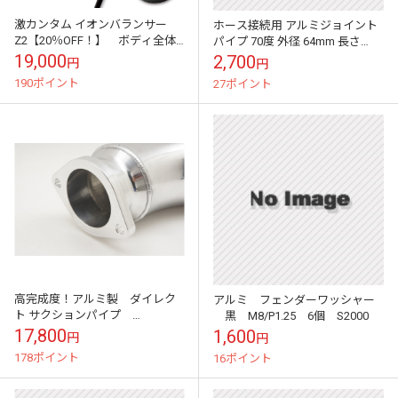
激カンタム イオンバランサー
ホース接続用 アルミジョイント
Z2【20％OFF！】 ボディ全体
パイプ 70度 外径 64mm 長さ
の静電気を中和して摩擦抵抗が
300mm
19,000
2,700
円
円
激減 驚くほどに燃費が向上 イオ
190ポイント
27ポイント
ンブラッ...
高完成度！アルミ製 ダイレク
アルミ フェンダーワッシャー
ト サクションパイプ
黒 M8/P1.25 6個 S2000
CHASER JZX100 JZX110
17,800
1,600
円
円
1JZ-GTE
178ポイント
16ポイント