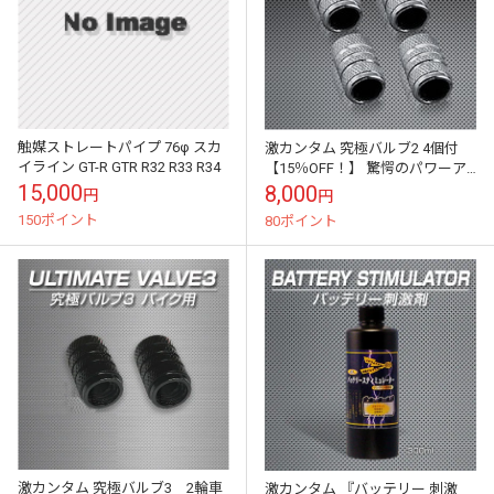
触媒ストレートパイプ 76φ スカ
激カンタム 究極バルブ2 4個付
イライン GT-R GTR R32 R33 R34
【15％OFF！】 驚愕のパワーア
ップと燃費向上 静電気除去 イオ
15,000
8,000
円
円
ンブラックグリース付属
150ポイント
80ポイント
激カンタム 究極バルブ3 2輪車
激カンタム 『バッテリー 刺激