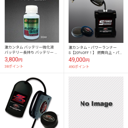
激カンタム バッテリー強化液
激カンタム・パワーランナー
バッテリー長持ち バッテリー 補
S【20％OFF！】 燃費向上・パワ
強 燃費向上 燃費改善 低燃費車
ーアップ！激シリーズ、ワンラ
3,800
49,000
円
円
パワーアップで異次元の走りを
ンク上の超強力パワー!!
38ポイント
490ポイント
実現 ...