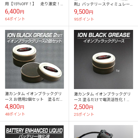
用【15％OFF！】 走り激変！
剤』バッテリースティミュレー
燃費向上・静電気除去・パワー
ター バッテリー長持ち！エン
6,400
9,500
円
円
アップ！＜イオンブラックグリ
ジン始動性アップ・燃費向上・
64ポイント
95ポイント
ース付属＞
トルクアップ・メ...
激カンタム イオンブラックグリ
激カンタム イオンブラックグリ
ース お徳用2個セット 塗るだ
ース 塗るだけで電流活性化！
けで電流活性化！ 燃費向上、
燃費向上、耐久性・パワーアッ
4,800
2,500
円
円
耐久性・パワーアップグリース
プグリース
48ポイント
25ポイント