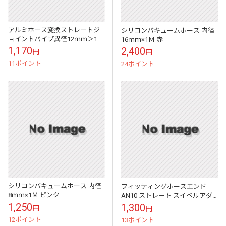
アルミホース変換ストレートジ
シリコンバキュームホース 内径
ョイントパイプ異径12ｍｍ＞14
16ｍｍ×1Ｍ 赤
ｍｍ
1,170
2,400
円
円
11ポイント
24ポイント
シリコンバキュームホース 内径
フィッティングホースエンド
8ｍｍ×1Ｍ ピンク
AN10 ストレート スイベルアダ
プター Autobahn88
1,250
1,300
円
円
12ポイント
13ポイント