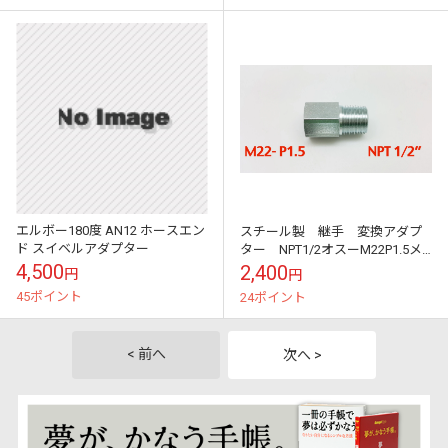
エルボー180度 AN12 ホースエン
スチール製 継手 変換アダプ
ド スイベルアダプター
ター NPT1/2オスーM22P1.5メ
ス ストレート 全長43ｍｍ
4,500
2,400
円
円
45ポイント
24ポイント
< 前へ
次へ >