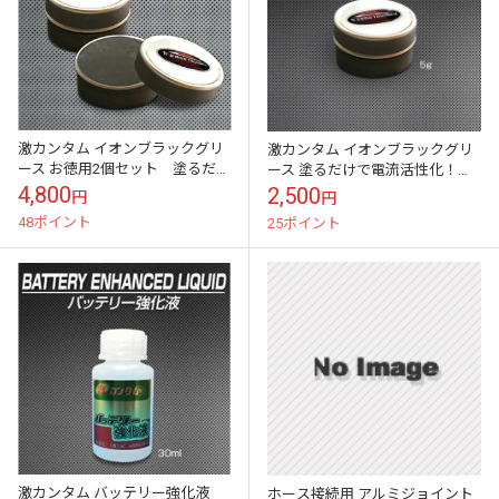
激カンタム イオンブラックグリ
激カンタム イオンブラックグリ
ース お徳用2個セット 塗るだ
ース 塗るだけで電流活性化！
けで電流活性化！ 燃費向上、
燃費向上、耐久性・パワーアッ
4,800
2,500
円
円
耐久性・パワーアップグリース
プグリース
48ポイント
25ポイント
激カンタム バッテリー強化液
ホース接続用 アルミジョイント