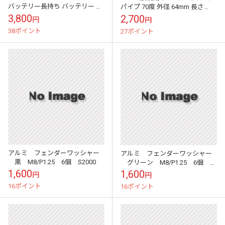
バッテリー長持ち バッテリー 補
パイプ 70度 外径 64mm 長さ
強 燃費向上 燃費改善 低燃費車
300mm
3,800
2,700
円
円
パワーアップで異次元の走りを
38ポイント
27ポイント
実現 ...
アルミ フェンダーワッシャー
アルミ フェンダーワッシャー
黒 M8/P1.25 6個 S2000
グリーン M8/P1.25 6個 シ
ビック EG6
1,600
1,600
円
円
16ポイント
16ポイント