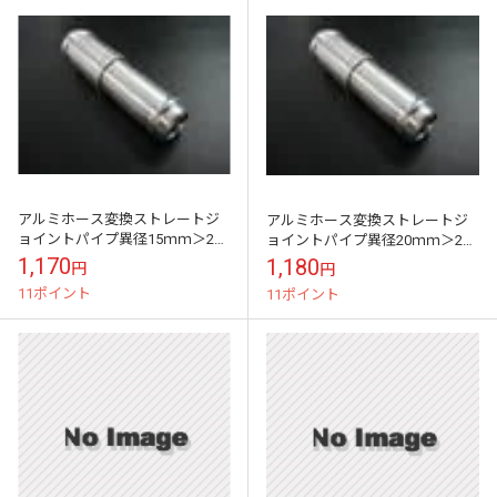
アルミホース変換ストレートジ
アルミホース変換ストレートジ
ョイントパイプ異径15ｍｍ＞22
ョイントパイプ異径20ｍｍ＞25
ｍｍ
ｍｍ
1,170
1,180
円
円
11ポイント
11ポイント