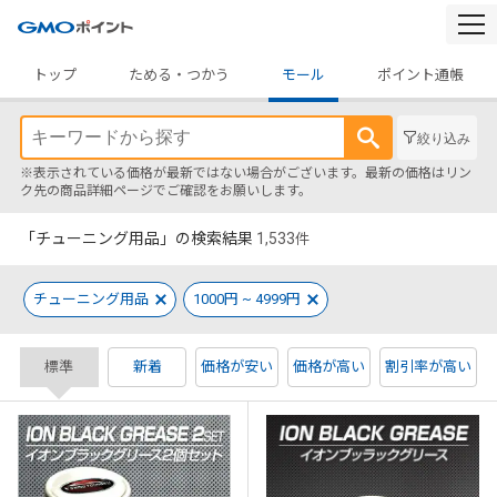
togg
navi
トップ
ためる・つかう
モール
ポイント通帳
絞り込み
※表示されている価格が最新ではない場合がございます。最新の価格はリン
ク先の商品詳細ページでご確認をお願いします。
「チューニング用品」の検索結果
1,533
件
チューニング用品
1000円 ~ 4999円
標準
新着
価格が安い
価格が高い
割引率が高い