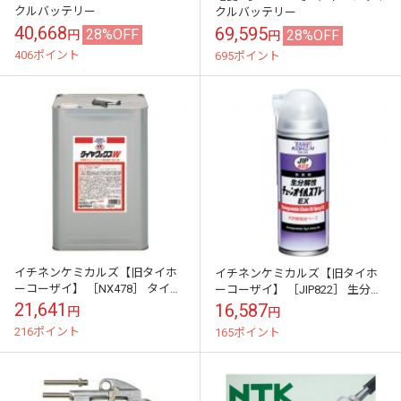
クルバッテリー
クルバッテリー
40,668
69,595
28%OFF
28%OFF
円
円
406ポイント
695ポイント
イチネンケミカルズ【旧タイホ
イチネンケミカルズ【旧タイホ
ーコーザイ】 ［NX478］ タイヤ
ーコーザイ】 ［JIP822］ 生分解
ワックスW 油性シリコーン(斗
性チェーンオイルスプレーSP(エ
21,641
16,587
円
円
缶)
アゾール) 420ml
216ポイント
165ポイント