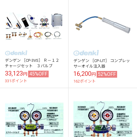
デンゲン ［CP-3VS］ Ｒ－１２
デンゲン ［CP-IJT］ コンプレッ
チャージセット ３バルブ
サーオイル注入器
33,123
16,200
45%OFF
52%OFF
円
円
331ポイント
162ポイント