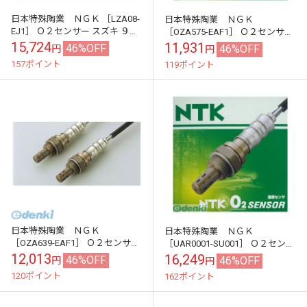
日本特殊陶業 ＮＧＫ ［LZA08-
日本特殊陶業 ＮＧＫ
EJ1］ Ｏ２センサー スズキ ９４
［OZA575-EAF1］ Ｏ２センサー
７１ ＮＧＫ アルトラパン ＭＲワ
スバル １３２４ ＮＧＫ サンバー
15,724
11,931
46%OFF
46%OFF
円
円
ゴン他
ディアス 他
157ポイント
119ポイント
日本特殊陶業 ＮＧＫ
日本特殊陶業 ＮＧＫ
［OZA639-EAF1］ Ｏ２センサー
［UAR0001-SU001］ Ｏ２センサ
スバル ９１６３８ ＮＧＫ サンバ
ー スズキ ９６３４５ ＮＧＫ ワ
12,013
16,249
46%OFF
46%OFF
円
円
ー ＴＴ１ ＴＴ２ ＴＶ１ ＴＶ...
ゴンＲ パレット 他
120ポイント
162ポイント