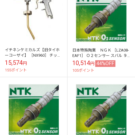
イチネンケミカルズ【旧タイホ
日本特殊陶業 ＮＧＫ ［LZA08-
ーコーザイ】 ［NX960］ チップ
EAF1］ Ｏ２センサー スバル ９
レジストガン(スプレーガン)
６３２０ ＮＧＫ レガシィ ＢＰ５
15,574
10,514
44%OFF
円
円
ＢＬ５ 他
155ポイント
105ポイント