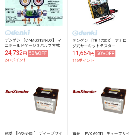
デンゲン ［CP-MG313N-DX］ マ
デンゲン ［TR-170DX］ アナロ
ニホールドゲージ３バルブ方式
グ式サーキットテスター
【カーエアコン修理機器】
24,732
11,664
50%OFF
50%OFF
円
円
247ポイント
116ポイント
電菱 ［PVX-340T］ ディープサイ
電菱 ［PVX-690T］ ディープサイ