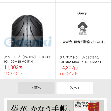
ダンロップ ［240837］ TT900GP
ブリヂストン ［MCS01310］
90／90－18 MC 51H
EXEDRA MAX EXEDRA MAX F
110／90－18 61H
11,003
14,307
円
円
110ポイント
143ポイント
< 前へ
次へ >