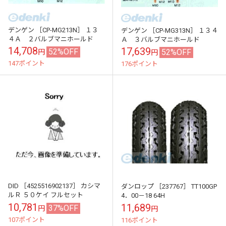
デンゲン ［CP-MG213N］ １３
デンゲン ［CP-MG313N］ １３４
４Ａ ２バルブマニホールド
Ａ ３バルブマニホールド
14,708
17,639
52%OFF
52%OFF
円
円
147ポイント
176ポイント
DID ［4525516902137］ カシマ
ダンロップ ［237767］ TT100GP
ルＲ ５０ケイ フルセット
4．00－18 64H
10,781
11,689
37%OFF
円
円
107ポイント
116ポイント