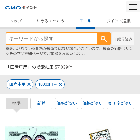
togg
navi
トップ
ためる・つかう
モール
ポイント通帳
絞り込み
※表示されている価格が最新ではない場合がございます。最新の価格はリン
ク先の商品詳細ページでご確認をお願いします。
「国産車用」の検索結果
57,039
件
国産車用
10000円 ~
標準
新着
価格が安い
価格が高い
割引率が高い