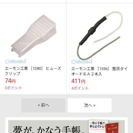
エーモン工業 ［1280］ ヒュ－ズ
エーモン工業 ［1556］ 整流ダイ
クリップ
オード６Ａ２本入
74
411
円
円
0ポイント
4ポイント
< 前へ
次へ >