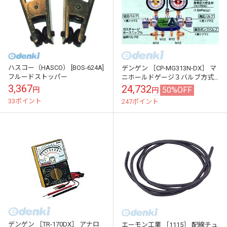
ハスコー（HASCO） [BOS-624A]
デンゲン ［CP-MG313N-DX］ マ
フルードストッパー
ニホールドゲージ３バルブ方式
【カーエアコン修理機器】
3,367
24,732
50%OFF
円
円
33ポイント
247ポイント
デンゲン ［TR-170DX］ アナロ
エーモン工業 ［1115］ 配線チュ