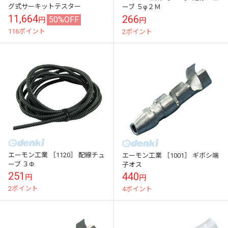
グ式サーキットテスター
ーブ ５φ２Ｍ
11,664
266
50%OFF
円
円
116ポイント
2ポイント
エーモン工業 ［1120］ 配線チュ
エーモン工業 ［1001］ ギボシ端
ーブ ３Φ
子オス
251
440
円
円
2ポイント
4ポイント