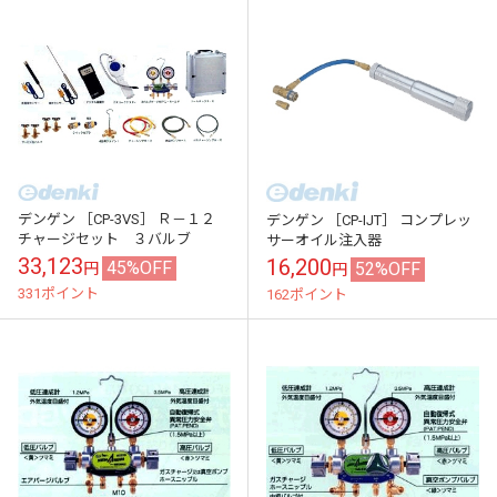
デンゲン ［CP-3VS］ Ｒ－１２
デンゲン ［CP-IJT］ コンプレッ
チャージセット ３バルブ
サーオイル注入器
33,123
16,200
45%OFF
52%OFF
円
円
331ポイント
162ポイント