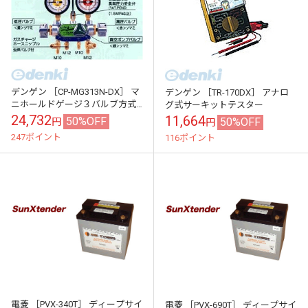
デンゲン ［CP-MG313N-DX］ マ
デンゲン ［TR-170DX］ アナロ
ニホールドゲージ３バルブ方式
グ式サーキットテスター
【カーエアコン修理機器】
24,732
11,664
50%OFF
50%OFF
円
円
247ポイント
116ポイント
電菱 ［PVX-340T］ ディープサイ
電菱 ［PVX-690T］ ディープサイ