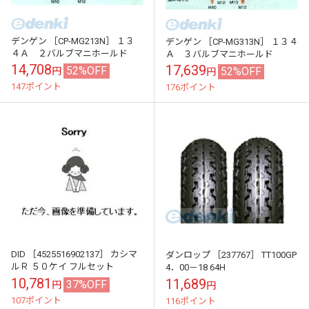
デンゲン ［CP-MG213N］ １３
デンゲン ［CP-MG313N］ １３４
４Ａ ２バルブマニホールド
Ａ ３バルブマニホールド
14,708
17,639
52%OFF
52%OFF
円
円
147ポイント
176ポイント
DID ［4525516902137］ カシマ
ダンロップ ［237767］ TT100GP
ルＲ ５０ケイ フルセット
4．00－18 64H
10,781
11,689
37%OFF
円
円
107ポイント
116ポイント