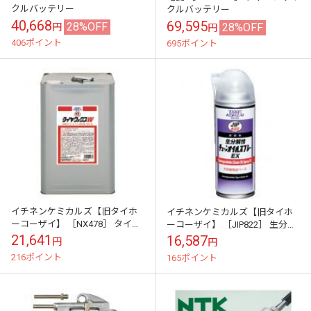
クルバッテリー
クルバッテリー
40,668
69,595
28%OFF
28%OFF
円
円
406ポイント
695ポイント
イチネンケミカルズ【旧タイホ
イチネンケミカルズ【旧タイホ
ーコーザイ】 ［NX478］ タイヤ
ーコーザイ】 ［JIP822］ 生分解
ワックスW 油性シリコーン(斗
性チェーンオイルスプレーSP(エ
21,641
16,587
円
円
缶)
アゾール) 420ml
216ポイント
165ポイント