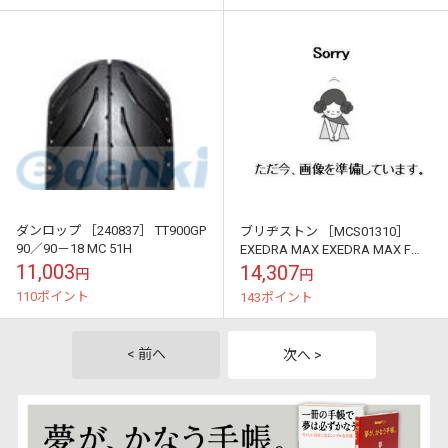
ダンロップ ［240837］ TT900GP
ブリヂストン ［MCS01310］
90／90－18 MC 51H
EXEDRA MAX EXEDRA MAX F
110／90－18 61H
11,003
14,307
円
円
110ポイント
143ポイント
< 前へ
次へ >