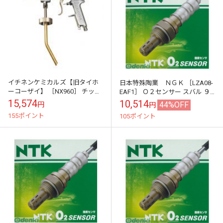
イチネンケミカルズ【旧タイホ
日本特殊陶業 ＮＧＫ ［LZA08-
ーコーザイ】 ［NX960］ チップ
EAF1］ Ｏ２センサー スバル ９
レジストガン(スプレーガン)
６３２０ ＮＧＫ レガシィ ＢＰ５
15,574
10,514
44%OFF
円
円
ＢＬ５ 他
155ポイント
105ポイント