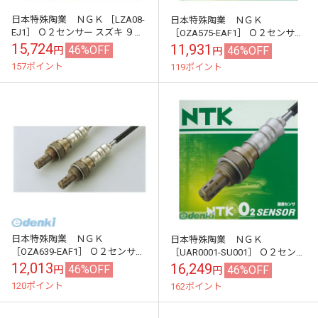
日本特殊陶業 ＮＧＫ ［LZA08-
日本特殊陶業 ＮＧＫ
EJ1］ Ｏ２センサー スズキ ９４
［OZA575-EAF1］ Ｏ２センサー
７１ ＮＧＫ アルトラパン ＭＲワ
スバル １３２４ ＮＧＫ サンバー
15,724
11,931
46%OFF
46%OFF
円
円
ゴン他
ディアス 他
157ポイント
119ポイント
日本特殊陶業 ＮＧＫ
日本特殊陶業 ＮＧＫ
［OZA639-EAF1］ Ｏ２センサー
［UAR0001-SU001］ Ｏ２センサ
スバル ９１６３８ ＮＧＫ サンバ
ー スズキ ９６３４５ ＮＧＫ ワ
12,013
16,249
46%OFF
46%OFF
円
円
ー ＴＴ１ ＴＴ２ ＴＶ１ ＴＶ...
ゴンＲ パレット 他
120ポイント
162ポイント