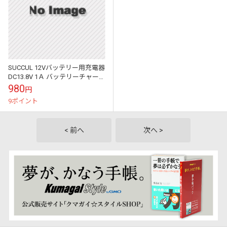
SUCCUL 12Vバッテリー用充電器
DC13.8V 1Ａ バッテリーチャー
ジャー DC12V専用 密閉式 鉛 大
980
円
型にも対応 バ...
9ポイント
< 前へ
次へ >