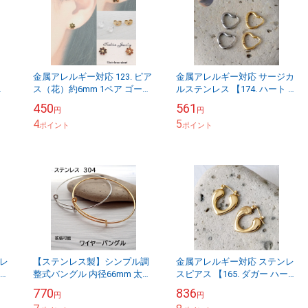
金属アレルギー対応 123. ピア
金属アレルギー対応 サージカ
ス（花）約6mm 1ペア ゴール
ルステンレス 【174. ハート フ
ヤ
ド ステンレス（SUS304） 国
ープピアス S 12ｘ11mm】 キ
450
561
円
円
内発送
ャッチレス オープンハート
4
5
ポイント
メ...
ポイント
レ
【ステンレス製】シンプル調
金属アレルギー対応 ステンレ
リン
整式バングル 内径66mm 太さ
スピアス 【165. ダガー ハート
バ
1.5mm 拡張可能 ペア対応 金
フープ ピアス】 ゴールド キ
770
836
円
円
無料
属アレルギー対応
ャッチレス メール便送料無料