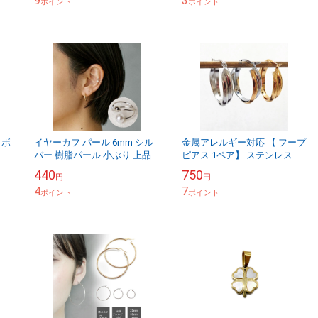
9
3
ポイント
ポイント
 ボ
イヤーカフ パール 6mm シル
金属アレルギー対応 【 フープ
シリ
バー 樹脂パール 小ぶり 上品
ピアス 1ペア】 ステンレス ピ
ール
レディース 痛くなりにくい
アス ゴールド シルバー バイ
440
750
円
円
.
アクセー【a-e328】
カラー 国内発送
4
7
ポイント
ポイント