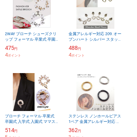
2WAY ブローチ シューズクリ
金属アレルギー対応 209. オー
ップ フォーマル 卒業式 卒園
プンハート シルバー スタッド
式 入学式 入園式 ママスーツ
ピアス 1ペア 10ペア シンプル
475
488
円
円
パール 花
ステンレス304 国内発送
4
4
ポイント
ポイント
ブローチ フォーマル 卒業式
ステンレス ノンホールピアス
卒園式 入学式 入園式 ママス
1ペア 金属アレルギー対応 イ
ーツ パール 花 コサージュ
ヤリング ユニセックス メンズ
514
362
円
円
シンプル アクセサリー メール