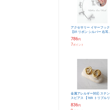
アクセサリー イヤーフック
【01 リボン シルバー 右耳
用】1個 ラインストーン イ
786
円
ーカフ 韓国 DIY 国内発送
7
ポイント
金属アレルギー対応 ステン
スピアス 【169. トリプル
グ ピアス】 ゴールド/シル
836
円
ー スタッド メール便送料