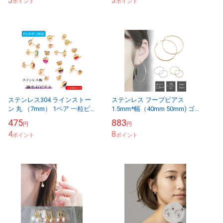
5
3
ポイント
便送料...
ポイント
ステンレス304 ラインストー
ステンレス フープピアス
ン 丸 （7mm） 1ペア 一粒ピ
1.5mm*幅（40mm 50mm) ゴ
アス スタッドピアス 金属ア
ールド シルバー 国内発送
475
883
円
円
レルギー 国内発送
4
8
ポイント
ポイント