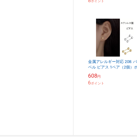
8
国内発...
ポイント
金属アレルギー対応 208. 
ベル ピアス 1ペア（2個）
ィピアス 18-20ゲージ スタ
608
円
ドピアス レディース メンズ .
6
ポイント