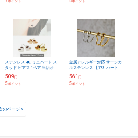
7
4
ポイント
ポイント
ステンレス 48. ミニハート ス
金属アレルギー対応 サージカ
タッド ピアス 1ペア 当店オリ
ルステンレス 【173. ハート フ
ジナル 金属アレルギー対応 つ
ープピアス M 20ｘ16mm】 キ
509
561
円
円
けっぱなし 小さめ 小さい か
ャッチレス オープンハート
5
5
わい...
ポイント
メ...
ポイント
次のページ >