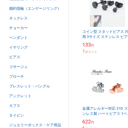
婚約指輪（エンゲージリング）
ネックレス
チョーカー
コイン型 スタッドピアス 
用 3サイズ ステンレス ピ
ペンダント
男女兼用 メンズ DIY 国内
133
円
イヤリング
1
ポイント
ピアス
コサージュ
ブローチ
ブレスレット・バングル
アンクレット
カフス
金属アレルギー対応 210. 
ンレス製 ハートピアス 1ペ
タイピン
（2個）スタッド ピアス シ
622
円
プル ステンレス シルバー 
ジュエリーボックス・ケア用品