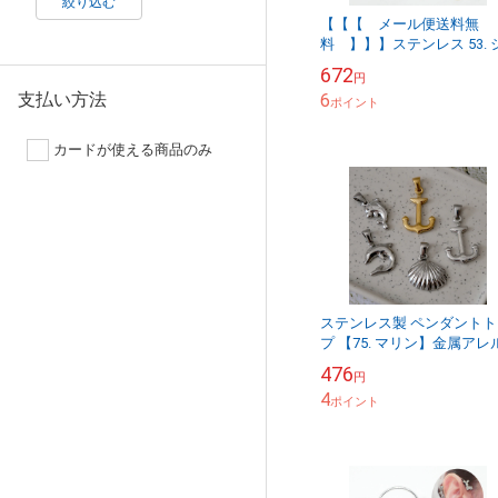
絞り込む
【【【 メール便送料無
料 】】】ステンレス 53. 
ェル入り ハート スタッド 
672
円
アス 1ペア 当店オリジナル
支払い方法
6
属アレルギー対...
ポイント
カードが使える商品のみ
ステンレス製 ペンダントト
プ 【75. マリン】金属アレ
ギー対応 海 夏 錨 イルカ 貝
476
円
ーツ ネックレス ハンドメ
4
チ...
ポイント