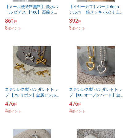
【メール便送料無料】 淡水パ
【イヤーカフ】パール 6mm
ール ピアス 【106】 高級メッ
シルバー 銀メッキ 小ぶり 上
キコーティング パール フック
品 レディース イヤーアクセ
861
392
円
円
揺れる レディース 高見え ゴ
シンプル 【a-e331】
8
3
ールド...
ポイント
ポイント
ステンレス製 ペンダントトッ
ステンレス製 ペンダントトッ
プ 【79. リボン】金属アレル
プ 【80. オープンハート】金
ギー対応 韓国 Y2K バレエ バ
属アレルギー対応 ハート パー
476
476
円
円
レエコア 細め パーツ ネック
ツ ネックレス ハンドメイド
4
4
レス ...
ポイント
チャーム ...
ポイント