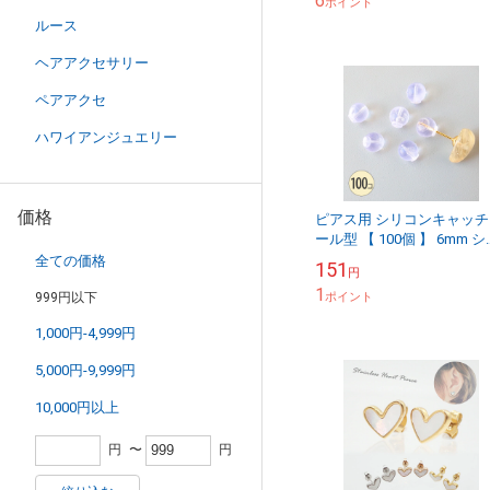
6
ンクゴ...
ポイント
ルース
ヘアアクセサリー
ペアアクセ
ハワイアンジュエリー
価格
ピアス用 シリコンキャッチ
ール型 【 100個 】 6mm 
コンキャッチ イヤカフ ボ
全ての価格
151
円
非貫通 球形 丸型 クリアー ..
1
999円以下
ポイント
1,000円-4,999円
5,000円-9,999円
10,000円以上
円
〜
円