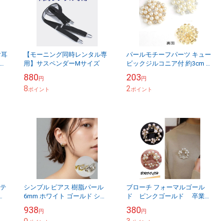
片耳
【モーニング同時レンタル専
パールモチーフパーツ キュー
アス
用】サスペンダーMサイズ
ビックジルコニア付 約3cm フ
発送
ォーマル アクセサリー材料 花
880
203
円
円
8
2
ポイント
ポイント
ステ
シンプル ピアス 樹脂パール
ブローチ フォーマルゴール
ア
6mm ホワイト ゴールド シル
ド ピンクゴールド 卒業式
ン
バー 可愛い【a-e327】
卒園式 入学式 入園式 ママス
938
380
円
円
ピ
ーツ パール 花 コサージュ