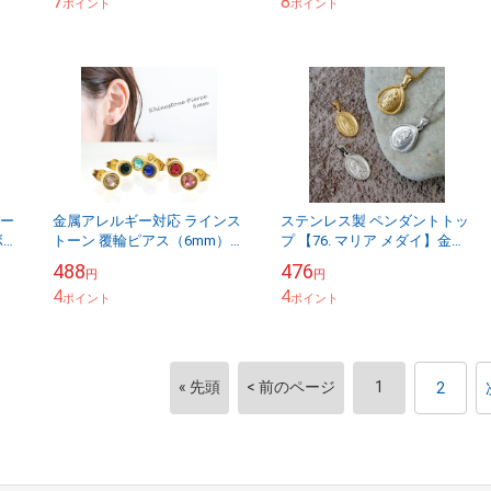
7
8
ポイント
国内...
ポイント
バー
金属アレルギー対応 ラインス
ステンレス製 ペンダントトッ
ボデ
トーン 覆輪ピアス（6mm）6
プ 【76. マリア メダイ】金属
ッ
色 ゴールド 一粒ピアス フク
アレルギー対応 奇跡 不思議
488
476
円
円
..
リン ステンレス 国内発送
メダル コイン パーツ ネック
4
4
【メール便送料...
ポイント
レス ハ...
ポイント
« 先頭
< 前のページ
1
2