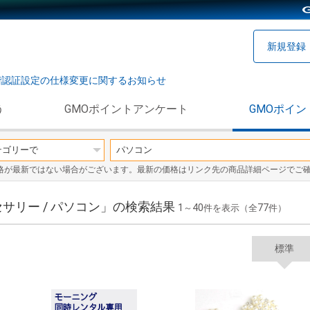
新規登録
階認証設定の仕様変更に関するお知らせ
う
GMOポイントアンケート
GMOポイン
格が最新ではない場合がございます。最新の価格はリンク先の商品詳細ページでご
サリー / パソコン」の検索結果
1
40
77
～
件を表示（全
件）
標準