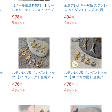
【メール便送料無料 】サー
金属アレルギー対応 ステンレ
シ
ジカルステンレス316 フープ
ス ペンダントトップ 83. 四葉
ピ
ピアス2mm幅（内径 25mm
のクローバー ホワイトシェル
978
494
円
円
 金
30mm 45mm）1ペア 金属アレ
ゴールド
9
4
ルギ...
ポイント
ポイント
ッ
ステンレス製 ペンダントトッ
ステンレス製 ペンダントトッ
ル
プ 【77. ゴシック】金属アレ
プ 【78. パリの庭】 金属アレ
 パ
ルギー対応 ハロウィン 十字架
ルギー対応 【1個】 ゴールド
476
476
円
円
イド
太陽 パーツ三日月 パーツメン
シルバー
4
4
ズ パー...
ポイント
ポイント