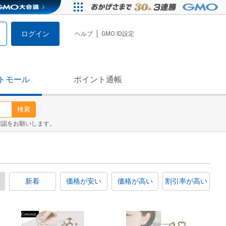
ログイン
ヘルプ
GMO ID設定
トモール
ポイント通帳
検索
確認をお願いします。
新着
価格が安い
価格が高い
割引率が高い