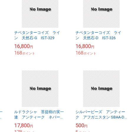
チベタンターコイズ ライ
チベタンターコイズ ライ
ン 天然石-G IST-329
ン 天然石-D IST-326
16,800
16,800
円
円
168
168
ポイント
ポイント
一
ルドラクシャ 菩提樹の実一
シルバービーズ アンティー
ル
連 アンティーク ネパール
ク アフガニスタン SBAA-D-
10011202D
4
17,800
500
円
円