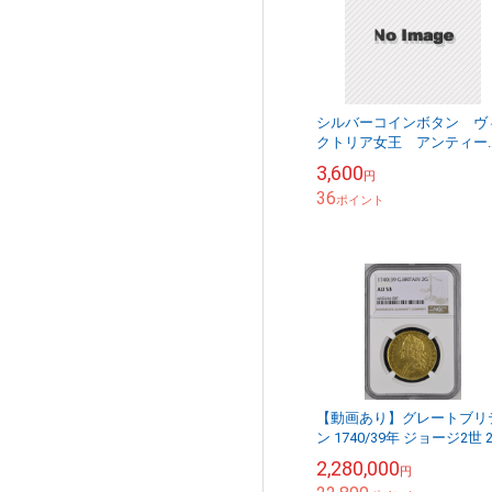
シルバーコインボタン ヴ
クトリア女王 アンティー
ク インド 63011001-Q
3,600
円
36
ポイント
【動画あり】グレートブリ
ン 1740/39年 ジョージ2世 
ニー金貨 NGC-AU53
2,280,000
円