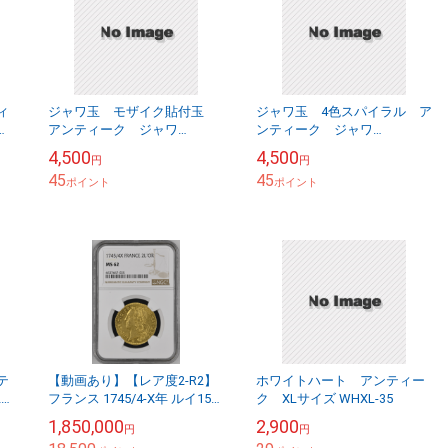
ィ
ジャワ玉 モザイク貼付玉
ジャワ玉 4色スパイラル ア
アンティーク ジャワ
ンティーク ジャワ
93031203B
85110503D
4,500
4,500
円
円
45
45
ポイント
ポイント
テ
【動画あり】【レア度2-R2】
ホワイトハート アンティー
2ギ
フランス 1745/4-X年 ルイ15世
ク XLサイズ WHXL-35
2ルイドール金貨 NGC-MS62
1,850,000
2,900
円
円