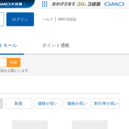
ログイン
ヘルプ
GMO ID設定
トモール
ポイント通帳
検索
確認をお願いします。
新着
価格が安い
価格が高い
割引率が高い