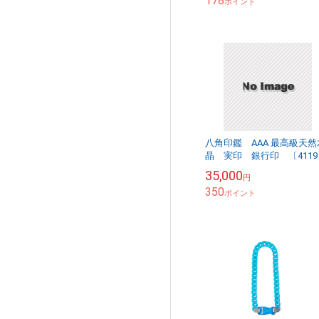
178
ポイント
八角印鑑 AAA 最高級天然
晶 実印 銀行印 〔4119
35,000
円
350
ポイント