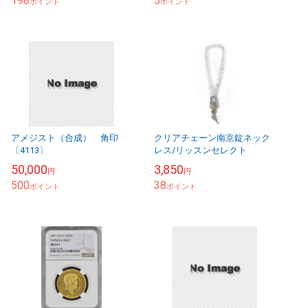
198
5
ポイント
ポイント
アメジスト（合成） 角印
クリアチェーン南京錠ネック
〔4113〕
レス/リッスンセレクト
50,000
3,850
円
円
500
38
ポイント
ポイント