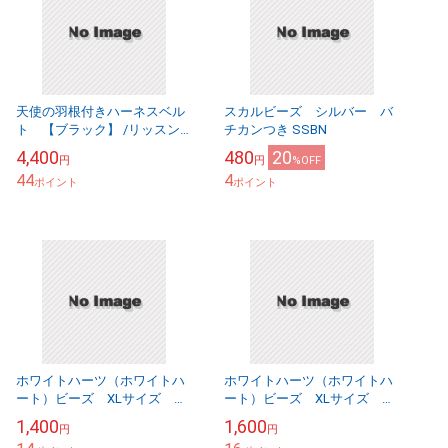
天使の羽根付きハーネスベル
スカルビーズ シルバー バ
ト 【ブラック】 /リッスン
チカンつき SSBN
セレクト
4,400
480
20
円
円
%OFF
44
4
ポイント
ポイント
ホワイトハーツ（ホワイトハ
ホワイトハーツ（ホワイトハ
ート）ビーズ XLサイズ ア
ート）ビーズ XLサイズ ア
ンティーク WHXL-19
ンティーク WHXL-11
1,400
1,600
円
円