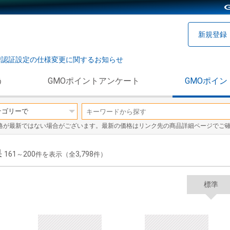
新規登録
階認証設定の仕様変更に関するお知らせ
う
GMOポイントアンケート
GMOポイン
格が最新ではない場合がございます。最新の価格はリンク先の商品詳細ページでご
果
161
200
3,798
～
件を表示（全
件）
標準