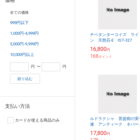
価格
全ての価格
999円以下
1,000円-4,999円
チベタンターコイズ ライ
ン 天然石-E IST-327
5,000円-9,999円
16,800
円
10,000円以上
168
ポイント
円
〜
円
絞り込む
支払い方法
ルドラクシャ 菩提樹の実
カードが使える商品のみ
連 アンティーク ネパー
10011202A
17,800
円