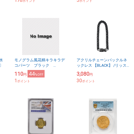
178
5
ポイント
ポイント
水
モノグラム風花柄キラキラデ
アクリルチェーンバックルネ
〕
コパーツ ブラック
ックレス 【BLACK】 /リッス
PA10074
ンセレクト
110
44
3,080
円
%OFF
円
1
30
ポイント
ポイント