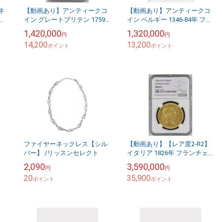
ネ
【動画あり】アンティークコ
【動画あり】アンティークコ
/リ
イン グレートブリテン 1759
イン ベルギー 1346-84年 フラ
年 ジョージ2世 1/2ギニー金貨
ンドル伯爵ルイ2世 1フラン
1,420,000
1,320,000
円
円
NGC-MS63
カ・シュヴァル純金金貨
14,200
13,200
ポイント
PCGS-MS...
ポイント
ファイヤーネックレス【シル
【動画あり】【レア度2-R2】
バー】 /リッスンセレクト
イタリア 1826年 フランチェ
スコ1世 (両シチリア王) 30ド
2,090
3,590,000
円
円
ゥカティ金貨 NGC-MS61+
20
35,900
ポイント
ポイント