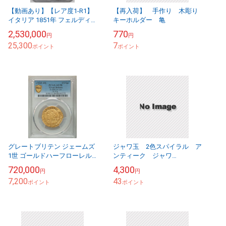
【動画あり】【レア度1-R1】
【再入荷】 手作り 木彫り
イタリア 1851年 フェルディ
キーホルダー 亀
ナンド2世 15ドゥカティ金貨
2,530,000
770
円
円
NGC-MS61+
25,300
7
ポイント
ポイント
グレートブリテン ジェームズ
ジャワ玉 2色スパイラル ア
1世 ゴールドハーフローレル
ンティーク ジャワ
ND (1623-1624) PCGS-AU58
85110503E
720,000
4,300
円
円
7,200
43
ポイント
ポイント