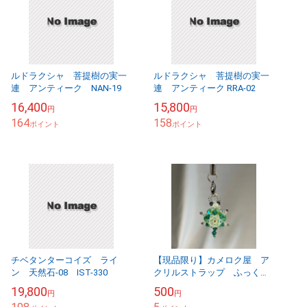
ルドラクシャ 菩提樹の実一
ルドラクシャ 菩提樹の実一
連 アンティーク NAN-19
連 アンティーク RRA-02
16,400
15,800
円
円
164
158
ポイント
ポイント
チベタンターコイズ ライ
【現品限り】カメロク屋 ア
ン 天然石-08 IST-330
クリルストラップ ふっくら
甲羅パール
19,800
500
円
円