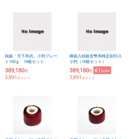
純銀「天下布武」小判プレー
桐箱入純銀造幣局検定刻印入
ト100ｇ 10枚セット
小判（10枚セット）
389,180
389,180
61
円
円
%OFF
3,891
3,891
ポイント
ポイント