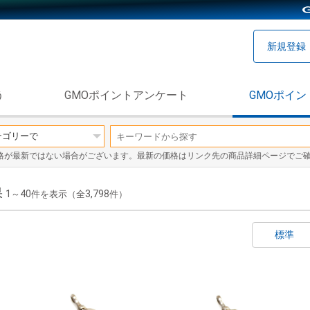
新規登録
う
GMOポイントアンケート
GMOポイン
格が最新ではない場合がございます。最新の価格はリンク先の商品詳細ページでご
果
1
40
3,798
～
件を表示（全
件）
標準