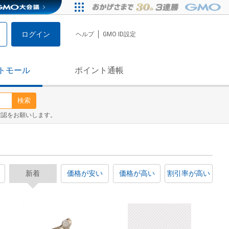
ログイン
ヘルプ
GMO ID設定
トモール
ポイント通帳
検索
確認をお願いします。
新着
価格が安い
価格が高い
割引率が高い