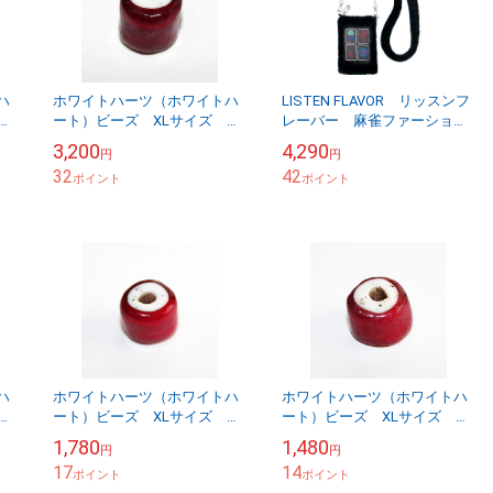
ハ
ホワイトハーツ（ホワイトハ
LISTEN FLAVOR リッスンフ
ア
ート）ビーズ XLサイズ ア
レーバー 麻雀ファーショル
ンティーク WHXL-5-12
ダーバッグ【BLACK】
3,200
4,290
円
円
32
42
ポイント
ポイント
ハ
ホワイトハーツ（ホワイトハ
ホワイトハーツ（ホワイトハ
ア
ート）ビーズ XLサイズ ア
ート）ビーズ XLサイズ ア
ンティーク WHXL-4-2
ンティーク WHXL-4-3
1,780
1,480
円
円
17
14
ポイント
ポイント