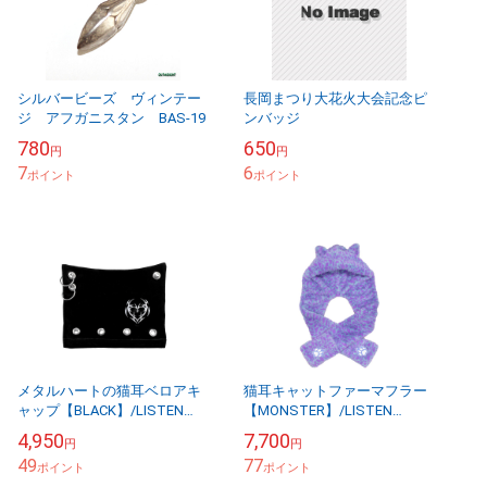
シルバービーズ ヴィンテー
長岡まつり大花火大会記念ピ
ジ アフガニスタン BAS-19
ンバッジ
780
650
円
円
7
6
ポイント
ポイント
メタルハートの猫耳ベロアキ
猫耳キャットファーマフラー
ャップ【BLACK】/LISTEN
【MONSTER】/LISTEN
FLAVOR リッスンフレーバー
FLAVOR リッスンフレーバー
4,950
7,700
円
円
49
77
ポイント
ポイント