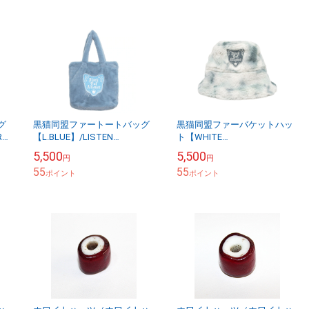
グ
黒猫同盟ファートートバッグ
黒猫同盟ファーバケットハッ
OR
【L.BLUE】/LISTEN
ト【WHITE
FLAVOR リッスンフレーバー
MARBLE】/LISTEN FLAVOR
5,500
5,500
円
円
リッスンフレーバー
55
55
ポイント
ポイント