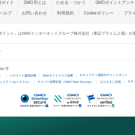
用ガイド
GMO IDとは
ためる・つかう
GMOポイントアンケ
ヘルプ
お問い合わせ
利用規約
Cookieポリシー
プラ
GMOポイント」はGMOインターネットグループ株式会社（東証プライム上場）
ついて
セキュリティ相談AIチャットボット
4」
パスワード漏洩診断
Webサイトリスク診断
セキ
ュリティ byイエラエ）
サイバー攻撃対策（GMO Flatt Security）
なりすまし対策