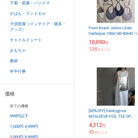
下着・肌着・パジャマ
かばん・ランドセル
子供部屋（インテリア・寝具・
From Knast Juinor Linen
グッズ）
Harlequin 100x140-40x42 
ドリネンセット ニギニギつ
チャイルドシート
10,890
円
...
108
ポイント
おもちゃ
教材
年中行事
価格
全ての価格
[60%OFF] frankygrow
999円以下
NOSLEEVE FOIL TEE OP
WOMEN white
4,312
円
1,000円-4,999円
43
ポイント
5,000円-9,999円