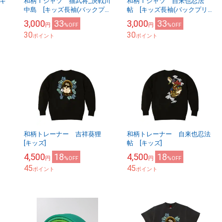
キ
和柄Ｔシャツ 猫武将_決戦川
和柄Ｔシャツ 自来也忍法
中島 [キッズ長袖(バックプリ
帖 [キッズ長袖(バックプリン
ント)]
ト)]
3,000
33
3,000
33
円
%OFF
円
%OFF
30
30
ポイント
ポイント
舞
和柄トレーナー 吉祥葵狸
和柄トレーナー 自来也忍法
[キッズ]
帖 [キッズ]
4,500
18
4,500
18
円
%OFF
円
%OFF
45
45
ポイント
ポイント