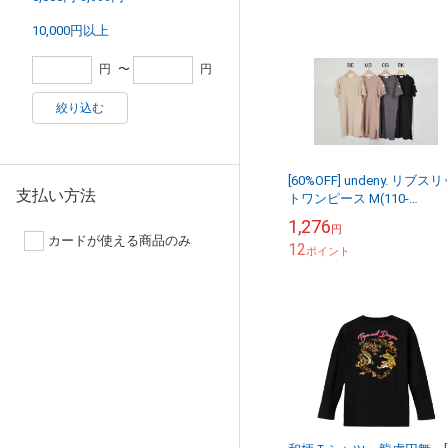
10,000円以上
円
〜
円
絞り込む
[60%OFF] undeny. リブス
支払い方法
トワンピース M(110-
120)/L(130-140)/XL(150-16
1,276
円
カードが使える商品のみ
12
ポイント