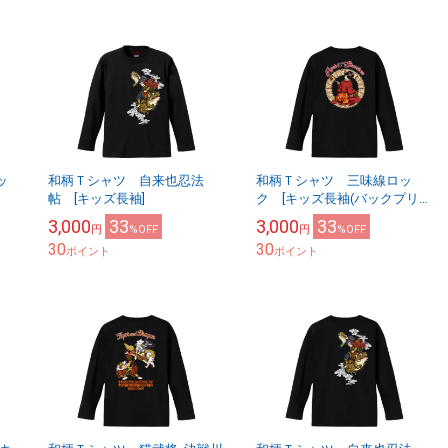
リッ
和柄Ｔシャツ 自来也忍法
和柄Ｔシャツ 三味線ロッ
帖 [キッズ長袖]
ク [キッズ長袖(バックプリン
0)
ト)]
3,000
33
3,000
33
円
%OFF
円
%OFF
30
30
ポイント
ポイント