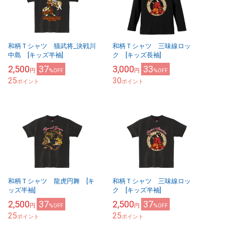
和柄Ｔシャツ 猫武将_決戦川
和柄Ｔシャツ 三味線ロッ
中島 [キッズ半袖]
ク [キッズ長袖]
2,500
37
3,000
33
円
%OFF
円
%OFF
25
30
ポイント
ポイント
和柄Ｔシャツ 龍虎円舞 [キ
和柄Ｔシャツ 三味線ロッ
ッズ半袖]
ク [キッズ半袖]
2,500
37
2,500
37
円
%OFF
円
%OFF
25
25
ポイント
ポイント