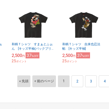
ぉ
和柄Ｔシャツ すまぁとふぉ
和柄Ｔシャツ 自来也忍法
ん [キッズ半袖(バックプリン
帖 [キッズ半袖]
ト)]
2,500
37
2,500
37
円
%OFF
円
%OFF
25
25
ポイント
ポイント
« 先頭
< 前のページ
1
2
3
4