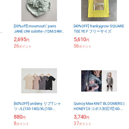
[30%off] moumout\' paris
[40%OFF] frankygrow SQUARE
ベッ
JANE UNI culotte -/12M/24M
TEE YE F フリーサイズ
き
Green organic...
2,695
5,610
円
円
26
56
ポイント
ポイント
[60%OFF] undeny. リブTシャ
Quincy Mae KNIT BLOOMERS |
ツ -/L(130-140)/XL(150-
HONEY [ネコポス対応可] 60-
160)/F(160-170) カラー 4...
70/80/90-100/-
880
3,740
円
円
8
37
ポイント
ポイント