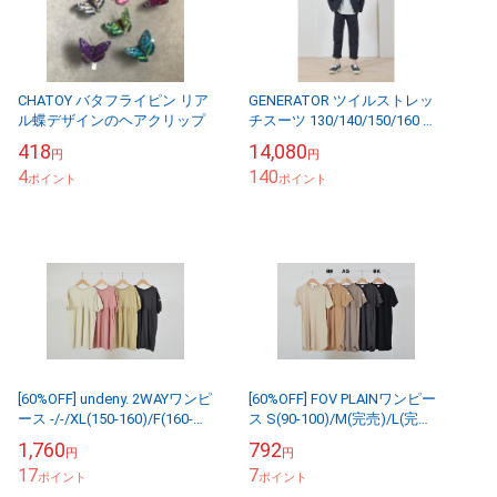
CHATOY バタフライピン リア
GENERATOR ツイルストレッ
ル蝶デザインのヘアクリップ
チスーツ 130/140/150/160 七
五三 卒園 入学
418
14,080
円
円
4
140
ポイント
ポイント
[60%OFF] undeny. 2WAYワンピ
[60%OFF] FOV PLAINワンピー
ース -/-/XL(150-160)/F(160-
ス S(90-100)/M(完売)/L(完
170) カラー 4色展開
売)/XL(完売)/F(完売)
1,760
792
円
円
17
7
ポイント
ポイント