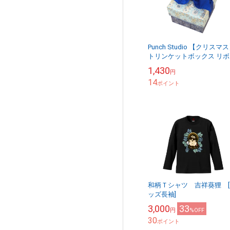
Punch Studio 【クリスマ
トリンケットボックス リボ
付き Sサイズ （ブルー×シ
1,430
円
バー）
14
ポイント
和柄Ｔシャツ 吉祥葵狸 [
ッズ長袖]
3,000
33
円
%OFF
30
ポイント