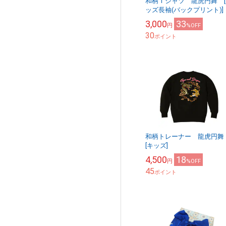
和柄Ｔシャツ 龍虎円舞 [
ッズ長袖(バックプリント)]
3,000
33
円
%OFF
30
ポイント
和柄トレーナー 龍虎円
[キッズ]
4,500
18
円
%OFF
45
ポイント