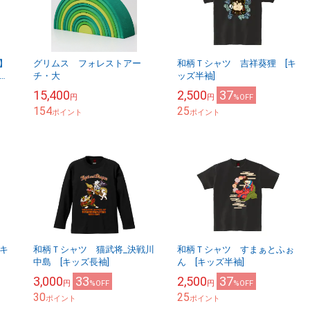
ス】
グリムス フォレストアー
和柄Ｔシャツ 吉祥葵狸 [キ
ン
チ・大
ッズ半袖]
ル
15,400
2,500
37
円
円
%OFF
154
25
ポイント
ポイント
キ
和柄Ｔシャツ 猫武将_決戦川
和柄Ｔシャツ すまぁとふぉ
中島 [キッズ長袖]
ん [キッズ半袖]
3,000
33
2,500
37
円
%OFF
円
%OFF
30
25
ポイント
ポイント