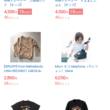
和柄トレーナー 三味線ロッ
和柄トレーナー すまぁとふ
ク [キッズ]
ぉん [キッズ]
4,500
18
4,500
18
円
%OFF
円
%OFF
45
45
ポイント
ポイント
[50%OFF] From Netherlands
kiko+ キコ telephone（テレフ
Little HEDONIST CAECILIA
ォン） black
Iced Coffee 74...
2,860
6,050
円
円
28
60
ポイント
ポイント