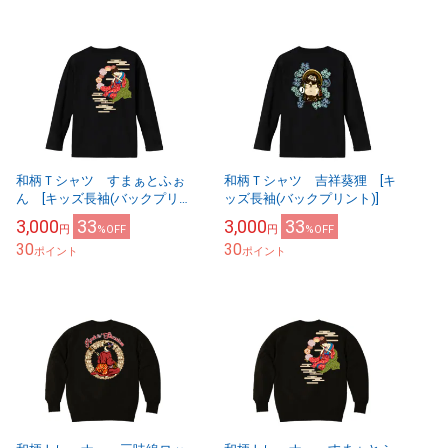
和柄Ｔシャツ すまぁとふぉ
和柄Ｔシャツ 吉祥葵狸 [キ
ん [キッズ長袖(バックプリン
ッズ長袖(バックプリント)]
ト)]
3,000
33
3,000
33
円
%OFF
円
%OFF
30
30
ポイント
ポイント