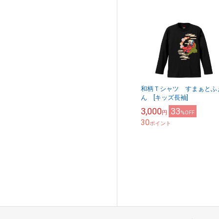
和柄Ｔシャツ すまぁとふ
ん [キッズ長袖]
3,000
33
円
%OFF
30
ポイント