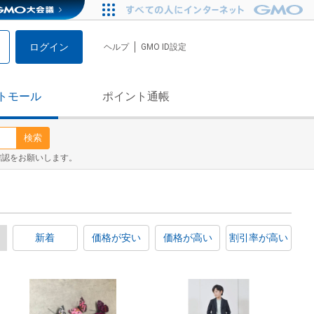
ログイン
ヘルプ
GMO ID設定
トモール
ポイント通帳
検索
確認をお願いします。
新着
価格が安い
価格が高い
割引率が高い