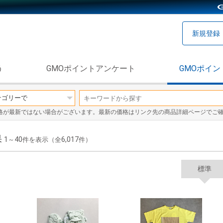
新規登録
う
GMOポイントアンケート
GMOポイン
格が最新ではない場合がございます。最新の価格はリンク先の商品詳細ページでご
果
1
40
6,017
～
件を表示（全
件）
標準