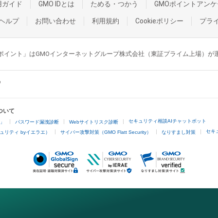
用ガイド
GMO IDとは
ためる・つかう
GMOポイントアンケ
ヘルプ
お問い合わせ
利用規約
Cookieポリシー
プラ
GMOポイント」はGMOインターネットグループ株式会社（東証プライム上場）
ついて
セキュリティ相談AIチャットボット
4」
パスワード漏洩診断
Webサイトリスク診断
セキ
ュリティ byイエラエ）
サイバー攻撃対策（GMO Flatt Security）
なりすまし対策