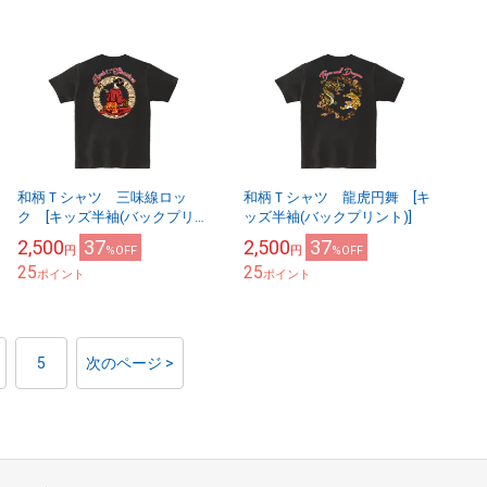
和柄Ｔシャツ 三味線ロッ
和柄Ｔシャツ 龍虎円舞 [キ
ク [キッズ半袖(バックプリン
ッズ半袖(バックプリント)]
ト)]
2,500
37
2,500
37
円
%OFF
円
%OFF
25
25
ポイント
ポイント
5
次のページ >