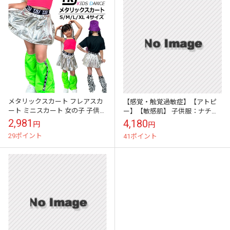
メタリックスカート フレアスカ
【感覚・触覚過敏症】【アトピ
ート ミニスカート 女の子 子供服
ー】【敏感肌】 子供服：ナチュ
キッズ ロゴ 無地 シルバー 銀色
ラルスカート：ピンク
2,981
4,180
円
円
110cm～170cm ダン...
29ポイント
41ポイント