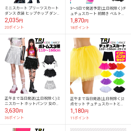
ミニスカート プリーツスカート
3～5日で発送予定(土日祝除く)チ
ダンス 衣装 ヒップホップ ダンス
ュチュスカート 前開き ベルト調
チアリーダー ジュニア スカート
整 キッズ フリルスカート パニエ
2,035
1,870
円
円
テニスコート ダンス 衣装 ...
子供服 女の子 110cm ...
20ポイント
18ポイント
正午まで当日発送(土日祝除く)ミ
正午まで当日発送(土日祝除く)2
ニスカート ホットパンツ 女の子
点セット チュチュスカートとイ
子供服 キッズ 無地 ブラック シ
ンナーパンツ 一部丈レギンス キ
3,630
1,180
円
円
ルバー スパンコール 羽根 レ...
ッズ フリルスカート パニエ 子供
36ポイント
11ポイント
服...