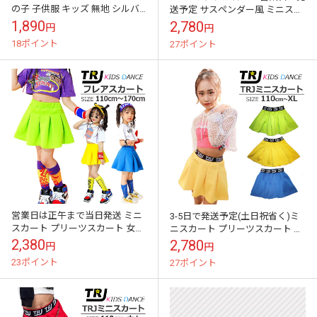
の子 子供服 キッズ 無地 シルバ
送予定 サスペンダー風 ミニスカ
ー 銀色 110cm～170cm ダンス衣
ート プリーツスカート 女の子 子
1,890
2,780
円
円
装 ヒップホップダンス...
供服 キッズ ハイウェスト ロ...
18ポイント
27ポイント
営業日は正午まで当日発送 ミニ
3-5日で発送予定(土日祝省く)ミ
スカート プリーツスカート 女の
ニスカート プリーツスカート 女
子 子供服 キッズ ハイウェスト
の子 子供服 キッズ ハイウェスト
2,380
2,780
円
円
イエロー ブルー グリーン 110...
ロゴテープ イエロー ブルー...
23ポイント
27ポイント