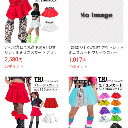
3～5営業日で発送予定★TRJオ
【訳あり】OUTLET アウトレット
リジナル★ミニスカート プリー
ミニスカート プリーツスカート
ツスカート 女の子 子供服 キッズ
ダンス 衣装 ヒップホップ ダンス
2,580
1,017
円
円
無地 ロゴテープ 赤色 白色 1...
チアリーダー 春 夏 秋...
25ポイント
10ポイント