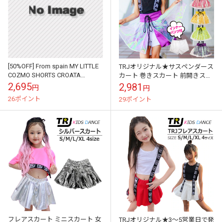
[50%OFF] From spain MY LITTLE
TRJオリジナル★サスペンダース
COZMO SHORTS CROATA
カート 巻きスカート 前開きスカ
70/80/90 グレー K...
ート 女の子 子供服 キッズ ロゴ
2,695
2,981
円
円
イエロー パープル ネオングリ...
26ポイント
29ポイント
フレアスカート ミニスカート 女
TRJオリジナル★3～5営業日で発