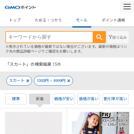
togg
navi
トップ
ためる・つかう
モール
ポイント通帳
絞り込み
※表示されている価格が最新ではない場合がございます。最新の価格はリン
ク先の商品詳細ページでご確認をお願いします。
「スカート」の検索結果
15
件
スカート
1000円 ~ 4999円
標準
新着
価格が安い
価格が高い
割引率が高い