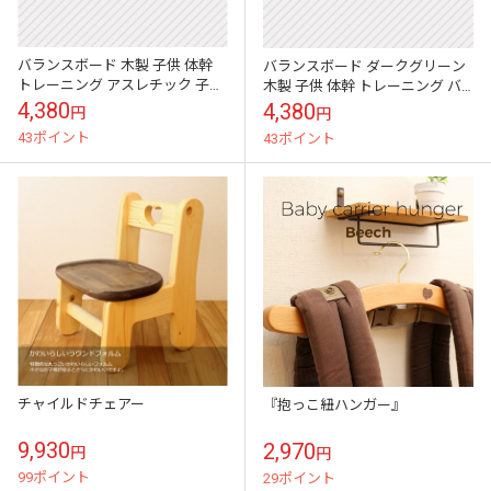
バランスボード 木製 子供 体幹
バランスボード ダークグリーン
トレーニング アスレチック 子供
木製 子供 体幹 トレーニング バ
用 大人用 室内遊び こども 小学
ランスディスク アスレチック 大
4,380
4,380
円
円
生 おうち時間 室内遊具 フィ...
人用 室内遊び 室内遊具
43ポイント
43ポイント
チャイルドチェアー
『抱っこ紐ハンガー』
9,930
2,970
円
円
99ポイント
29ポイント