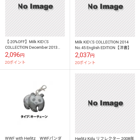
【-20%OFF】Milk KID\'S
Milk KID\'S COLLECTION 2014
COLLECTION December 2013
No.45 English EDITION【洋書】
No.42 English EDIT...
2,096
2,037
円
円
20ポイント
20ポイント
WWF with Herlitz WWFパンダ
Herlitz Kiilu リフレクター 2008年