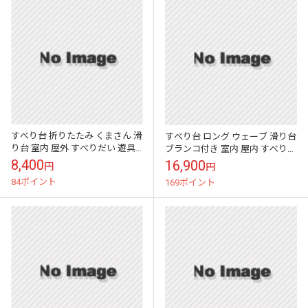
すべり台 折りたたみ くまさん 滑
すべり台 ロング ウェーブ 滑り台
り台 室内 屋外 すべりだい 遊具
ブランコ付き 室内 屋内 すべりだ
おもちゃ 子供用 子ども キッズ
い 遊具 おもちゃ 子供用 子ども
8,400
16,900
円
円
男の子 女の子 クリスマス...
キッズ 男の子 女の子 ...
84ポイント
169ポイント