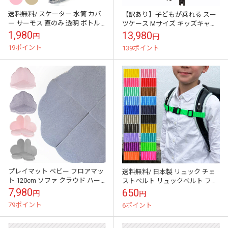
送料無料/ スケーター 水筒 カバ
【訳あり】子どもが乗れる スー
ー サーモス 直のみ 透明 ボトル
ツケース Mサイズ キッズキャリ
ホルダー クリア 子供 肩紐 ショ
ー 乗れるキャリー 子供用 かわい
1,980
13,980
円
円
ルダー 水筒カバー ケース ...
い 子供乗れる キャリーケース
19ポイント
139ポイント
乗...
プレイマット ベビー フロアマッ
送料無料/ 日本製 リュック チェ
ト 120cm ソファ クラウド ハー
ストベルト リュックベルト フロ
ト グレー ピンク クッションマッ
ントストラップ バッグチェスト
7,980
650
円
円
ト コーナー 厚手 折りた...
ストラップ サイズフリー 子供 ...
79ポイント
6ポイント