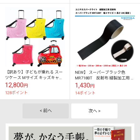
【訳あり】子どもが乗れる スー
NEW】 スーパーブラック色
ツケース Mサイズ キッズキャリ
MR718BT 反射布 縫製加工用 幅
ー 乗れるキャリー 子供用 キャリ
4サイズ×長さ1M ユニチカスパ
12,800
1,430
円
円
ーケース スーツケース 乗れる
ークライト社製
128ポイント
14ポイント
子...
< 前へ
次へ >