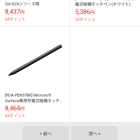
QV/XZ6シリーズ用
電式極細タッチペン(ホワイト)
8,437
5,386
円
円
84ポイント
53ポイント
[PDA-PEN57BK] Microsoft
Surface専用充電式極細タッチペ
ン(ブラック)
8,464
円
84ポイント
< 前へ
次へ >