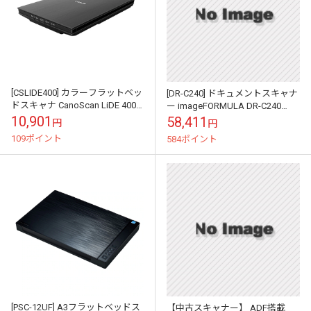
[CSLIDE400] カラーフラットベッ
[DR-C240] ドキュメントスキャナ
ドスキャナ CanoScan LiDE 400
ー imageFORMULA DR-C240
2996C001
0651C001
10,901
58,411
円
円
109ポイント
584ポイント
[PSC-12UF] A3フラットベッドス
【中古スキャナー】 ADF搭載