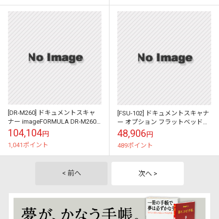
[DR-M260] ドキュメントスキャ
[FSU-102] ドキュメントスキャナ
ナー imageFORMULA DR-M260
ー オプション フラットベッドス
2405C001
キャナーユニット102 2152C001
104,104
48,906
円
円
1,041ポイント
489ポイント
< 前へ
次へ >