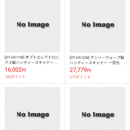
[OT-HS11W] オプトエレクトロニ
[OT-HS12W] デンソーウェーブ製
クス製ハンディースキャナー 一
ハンディースキャナー 一次元対
次元対応、スリム型CCDロング
応、白
16,002
27,779
円
円
レンジ、白
160ポイント
277ポイント