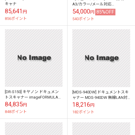
キャナ
A3/カラー/メール対応
DocuScan ドキュスキャン
85,641
54,000
85%OFF
円
円
C4260 ネットワークカラースキ
856ポイント
540ポイント
ャ...
[DR-S150] キヤノン ドキュメン
[MDS-940DW] ドキュメントスキ
トスキャナー imageFORMULA
ャナー MDS-940DW 無線LAN対
DR-S150 4044C001
応/リチウムイオン充電池搭
84,835
18,216
円
円
載/USBバスパワー/モ...
848ポイント
182ポイント