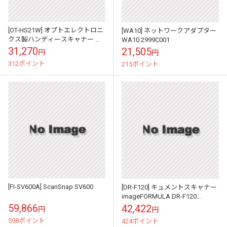
[OT-HS21W] オプトエレクトロニ
[WA10] ネットワークアダプター
クス製ハンディースキャナー 二
WA10 2999C001
次元対応ガンタイプ 白
31,270
21,505
円
円
312ポイント
215ポイント
[FI-SV600A] ScanSnap SV600
[DR-F120] キュメントスキャナー
imageFORMULA DR-F120
9017B001
59,866
42,422
円
円
598ポイント
424ポイント