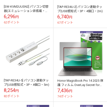
[SW-KVM2UUSN2] パソコン切替
[TAP-RE34U-2] パソコン連動タッ
器(エミュレーション非搭載・手
プ(USB感知式・3P・4個口・2m)
元スイッチ付き)
6,296
6,740
円
円
62ポイント
67ポイント
[TAP-RE34U-5] パソコン連動タッ
Honor MagicBook Pro 14 2025 保
プ(USB感知式・3P・4個口・5m)
護 フィルム OverLay Secret for
オナー ノートパソコ...
8,254
7,436
円
円
82ポイント
74ポイント