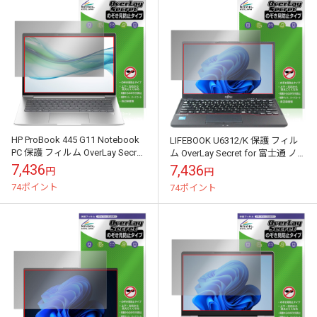
HP ProBook 445 G11 Notebook
LIFEBOOK U6312/K 保護 フィル
PC 保護 フィルム OverLay Secret
ム OverLay Secret for 富士通 ノ
for ノートパソコン...
ートパソコン ライフブック 液
7,436
7,436
円
円
晶...
74ポイント
74ポイント