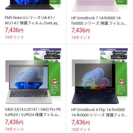
FMV Note Uシリーズ UA-K1 /
HP OmniBook 7 14-fr0000 14-
WU1-K1 保護フィルム OverLay
fs0000 シリーズ 保護 フィルム
Secret for 富士通 ノートパソ...
OverLay Secret for...
7,436
7,436
円
円
74ポイント
74ポイント
VAIO SX14 VJS147 / VAIO Pro PK
HP OmniBook X Flip 14-fm0000
VJPK25 / VJPK24 保護フィルム
14-fk0000 シリーズ 保護フィル
OverLay Sec...
ム OverLay Secret...
7,436
7,436
円
円
74ポイント
74ポイント