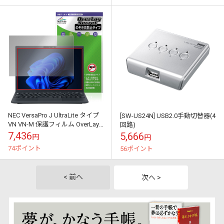
NEC VersaPro J UltraLite タイプ
[SW-US24N] USB2.0手動切替器(4
VN VN-M 保護フィルム OverLay
回路)
Secret for ノート...
7,436
5,666
円
円
74ポイント
56ポイント
< 前へ
次へ >