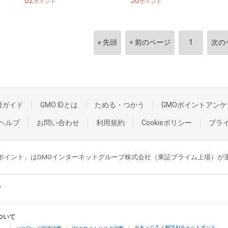
62
56
ポイント
ポイント
« 先頭
< 前のページ
1
次の
用ガイド
GMO IDとは
ためる・つかう
GMOポイントアンケ
ヘルプ
お問い合わせ
利用規約
Cookieポリシー
プラ
GMOポイント」はGMOインターネットグループ株式会社（東証プライム上場）
ついて
セキュリティ相談AIチャットボット