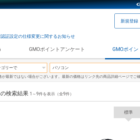
新規登録
階認証設定の仕様変更に関するお知らせ
う
GMOポイントアンケート
GMOポイン
格が最新ではない場合がございます。最新の価格はリンク先の商品詳細ページでご
」の検索結果
1
9
9
～
件を表示（全
件）
標準