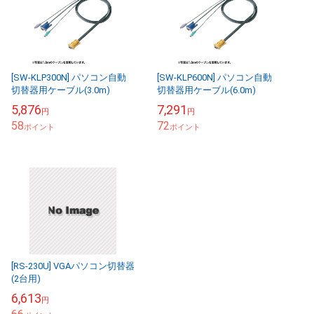
[SW-KLP300N] パソコン自動
[SW-KLP600N] パソコン自動
切替器用ケーブル(3.0m)
切替器用ケーブル(6.0m)
5,876
7,291
円
円
58
72
ポイント
ポイント
[RS-230U] VGAパソコン切替器
(2台用)
6,613
円