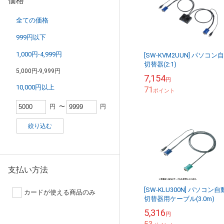
価格
全ての価格
999円以下
1,000円-4,999円
[SW-KVM2UUN] パソコン
切替器(2:1)
5,000円-9,999円
7,154
円
10,000円以上
71
ポイント
円
〜
円
絞り込む
支払い方法
[SW-KLU300N] パソコン自
カードが使える商品のみ
切替器用ケーブル(3.0m)
5,316
円