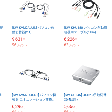
自動
[SW-KVM2AUUN] パソコン自
[SW-KHU180] パソコン自動切
動切替器(2:1)
替器用ケーブル(1.8m)
9,631
6,226
円
円
96
62
ポイント
ポイント
動
[SW-KVM2UUSN2] パソコン切
[SW-US24N] USB2.0手動切替
替器(エミュレーション非搭
器(4回路)
載・手元スイッチ付き)
6,296
5,666
円
円