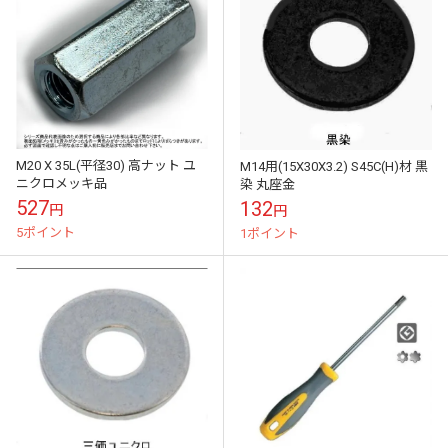
M20 X 35L(平径30) 高ナット ユ
M14用(15X30X3.2) S45C(H)材 黒
ニクロメッキ品
染 丸座金
527
132
円
円
5ポイント
1ポイント