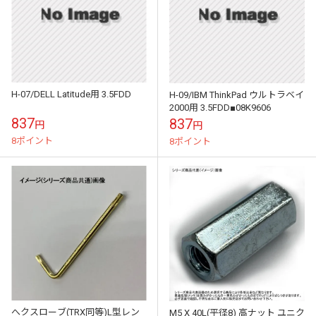
H-07/DELL Latitude用 3.5FDD
H-09/IBM ThinkPad ウルトラベイ
2000用 3.5FDD■08K9606
837
837
円
円
8ポイント
8ポイント
へクスローブ(TRX同等)L型レン
M5 X 40L(平径8) 高ナット ユニク