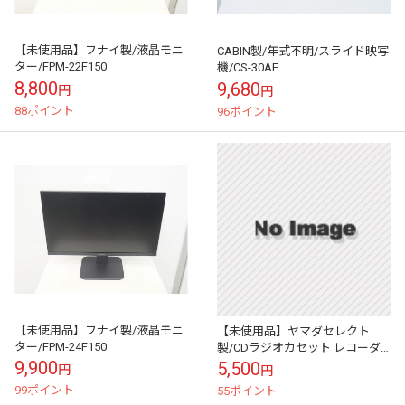
【未使用品】フナイ製/液晶モニ
CABIN製/年式不明/スライド映写
ター/FPM-22F150
機/CS-30AF
8,800
9,680
円
円
88ポイント
96ポイント
【未使用品】フナイ製/液晶モニ
【未使用品】ヤマダセレクト
ター/FPM-24F150
製/CDラジオカセット レコーダ
ー /YCDRC5G1(S)
9,900
5,500
円
円
99ポイント
55ポイント