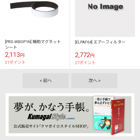
[PRS-WBOP1N] 補助マグネット
[ELPAF64] エアーフィルター
シート
2,113
2,772
円
円
21ポイント
27ポイント
< 前へ
次へ >