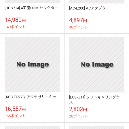
[HDS714] 4画面HDMIセレクター
[AC-L200] ACアダプター
14,980
4,897
円
円
149ポイント
48ポイント
[ACC-TCV7C] アクセサリーキッ
[LCS-U11] ソフトキャリングケー
ト
ス
16,557
2,802
円
円
165ポイント
28ポイント