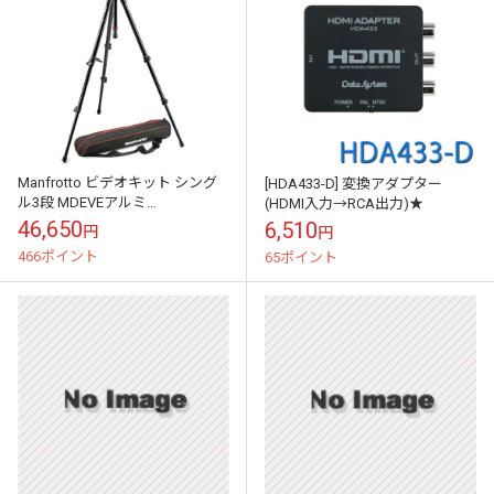
Manfrotto ビデオキット シング
[HDA433-D] 変換アダプター
ル3段 MDEVEアルミ
(HDMI入力→RCA出力)★
MVH500AH,755XBK
46,650
6,510
円
円
466ポイント
65ポイント