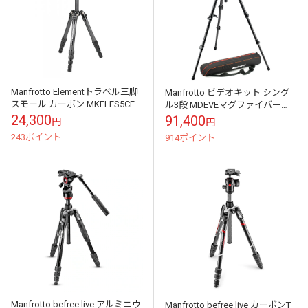
Manfrotto Elementトラベル三脚
Manfrotto ビデオキット シング
スモール カーボン MKELES5CF-
ル3段 MDEVEマグファイバー
BH
MVH500AH,755CX3
24,300
91,400
円
円
243ポイント
914ポイント
Manfrotto befree live アルミニウ
Manfrotto befree live カーボンT