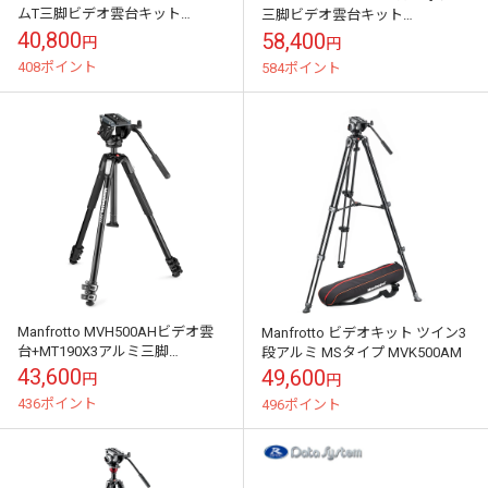
ムT三脚ビデオ雲台キット
三脚ビデオ雲台キット
MVKBFRT-LIVE
MVKBFRTC-LIVE
40,800
58,400
円
円
408ポイント
584ポイント
Manfrotto MVH500AHビデオ雲
Manfrotto ビデオキット ツイン3
台+MT190X3アルミ三脚
段アルミ MSタイプ MVK500AM
MVK500190X3
43,600
49,600
円
円
436ポイント
496ポイント