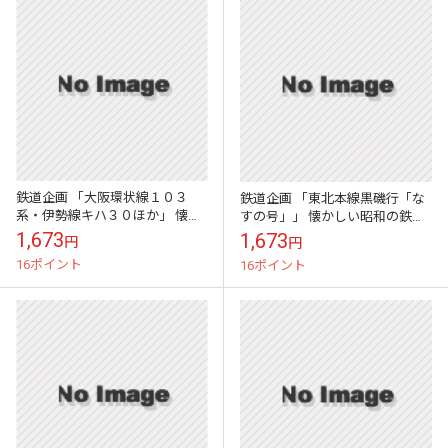
鉄道企画 「大阪環状線１０３
鉄道企画 「東北本線黒磯行「な
系・伊勢線キハ３０ほか」 懐か
すの号」」 懐かしい昭和の鉄道
しい昭和の鉄道音CD
音CD
1,673
1,673
円
円
16ポイント
16ポイント