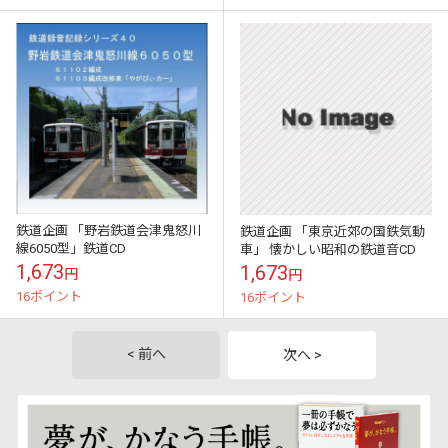
鉄道企画 「野岩鉄道会津鬼怒川
鉄道企画 「東京近郊の国鉄気動
線6050型」鉄道CD
車」 懐かしい昭和の鉄道音CD
1,673
1,673
円
円
16ポイント
16ポイント
< 前へ
次へ >