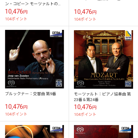
ン・コピー＞ モーツァルトの旅
路：ピアノ・ソナタ集
10,476
10,476
円
円
104ポイント
104ポイント
ブルックナー：交響曲 第9番
モーツァルト：ピアノ協奏曲 第
23番＆第24番
10,476
10,476
円
円
104ポイント
104ポイント