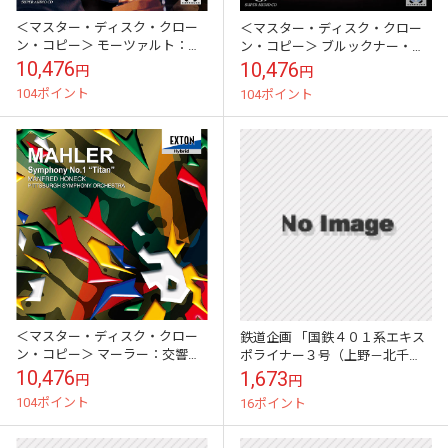
＜マスター・ディスク・クロー
＜マスター・ディスク・クロー
ン・コピー＞ モーツァルト：ピ
ン・コピー＞ ブルックナー・イ
アノ協奏曲第17番、20番
ン・カテドラル
10,476
10,476
円
円
104ポイント
104ポイント
＜マスター・ディスク・クロー
鉄道企画 「国鉄４０１系エキス
ン・コピー＞ マーラー：交響曲
ポライナー３号（上野－北千
第1番
住）ほか」 懐かしい昭和の鉄道
10,476
1,673
円
円
音CD
104ポイント
16ポイント