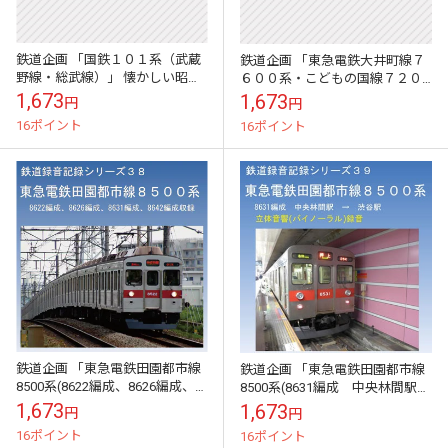
鉄道企画 「国鉄１０１系（武蔵
鉄道企画 「東急電鉄大井町線７
野線・総武線）」 懐かしい昭和
６００系・こどもの国線７２０
の鉄道音CD
０系」 懐かしい昭和の鉄道音CD
1,673
1,673
円
円
16ポイント
16ポイント
鉄道企画 「東急電鉄田園都市線
鉄道企画 「東急電鉄田園都市線
8500系(8622編成、8626編成、
8500系(8631編成 中央林間駅→
8631編成、8642編成収録)」
渋谷駅」鉄道CD
1,673
1,673
円
円
16ポイント
16ポイント