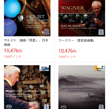
ホルスト：組曲「惑星」、日本
ワーグナー：管弦楽曲集I
組曲
10,476
10,476
円
円
104ポイント
104ポイント