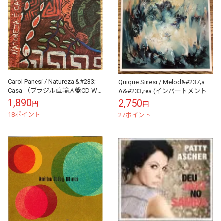
Carol Panesi / Natureza &#233;
Quique Sinesi / Melod&#237;a
Casa （ブラジル直輸入盤CD W
A&#233;rea (インパートメント社
ポケット紙ジャケ仕様)
国内盤CD)
1,890
2,750
円
円
18ポイント
27ポイント