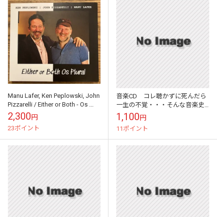
Manu Lafer, Ken Peplowski, John
音楽CD コレ聴かずに死んだら
Pizzarelli / Either or Both - Os ...
一生の不覚・・・そんな音楽史
に残る名アーティストCDシリー
2,300
1,100
円
円
ズ （ビリー・ホリデイ）
23ポイント
11ポイント