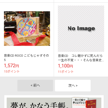
音楽CD ROCO こどもじゃずその
音楽CD コレ聴かずに死んだら
5
一生の不覚・・・そんな音楽史
に残る名アーティストCDシリー
1,572
1,100
円
円
ズ （ナット・キング・コー
15ポイント
11ポイント
ル）
< 前へ
次へ >