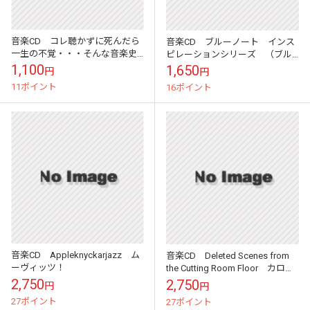
音楽CD コレ聴かずに死んだら
音楽CD ブルーノート インス
一生の不覚・・・そんな音楽史
ピレーションシリーズ （ブル
に残る名アーティストCDシリー
ーノートシングス）
1,100
1,650
円
円
ズ （ビル・エヴァンス/ワル
11ポイント
16ポイント
ツ・フォー・デ...
音楽CD Appleknyckarjazz ム
音楽CD Deleted Scenes from
ーヴィッツ！
the Cutting Room Floor カロ・
エメラルド
2,750
2,750
円
円
27ポイント
27ポイント