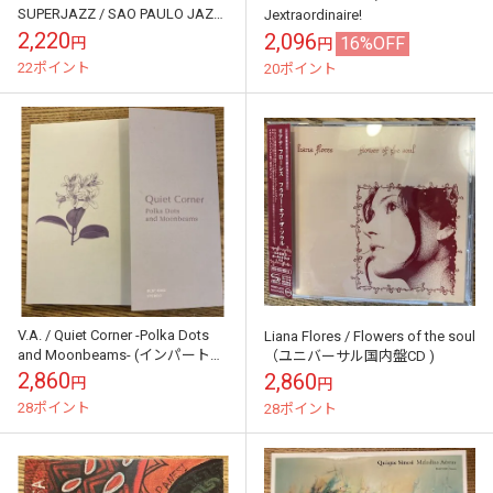
SUPERJAZZ / SAO PAULO JAZZ
Jextraordinaire!
REBELS (ブラジル直輸...
2,220
2,096
16%OFF
円
円
22ポイント
20ポイント
V.A. / Quiet Corner -Polka Dots
Liana Flores / Flowers of the soul
and Moonbeams- (インパートメ
（ユニバーサル国内盤CD )
ント社国内盤CD)
2,860
2,860
円
円
28ポイント
28ポイント