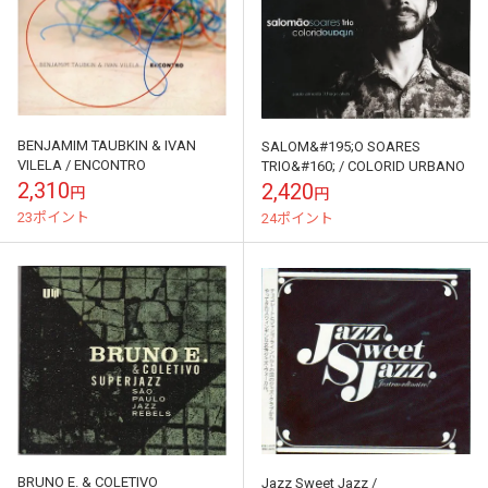
BENJAMIM TAUBKIN & IVAN
SALOM&#195;O SOARES
VILELA / ENCONTRO
TRIO&#160; / COLORID URBANO
2,310
2,420
円
円
23ポイント
24ポイント
BRUNO E. & COLETIVO
Jazz Sweet Jazz /