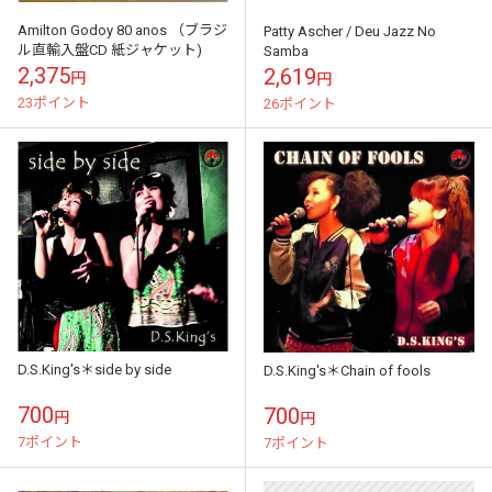
Amilton Godoy 80 anos （ブラジ
Patty Ascher / Deu Jazz No
ル直輸入盤CD 紙ジャケット)
Samba
2,375
2,619
円
円
23ポイント
26ポイント
D.S.King's＊side by side
D.S.King's＊Chain of fools
700
700
円
円
7ポイント
7ポイント