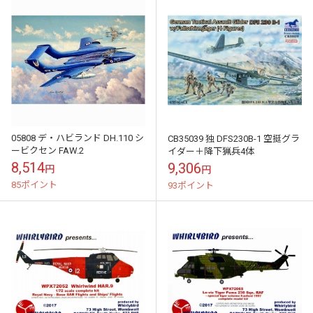
05808 デ・ハビランド DH.110 シ
CB35039 独 DFS230B-1 空挺グラ
ービクセン FAW.2
イダー＋降下猟兵4体
8,514
9,306
円
円
85ポイント
93ポイント