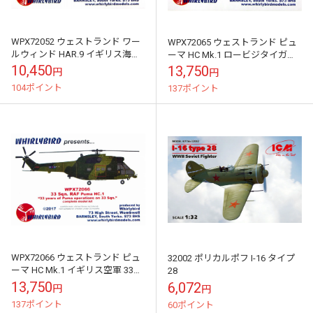
WPX72052 ウェストランド ワー
WPX72065 ウェストランド ピュ
ルウィンド HAR.9 イギリス海軍
ーマ HC Mk.1 ロービジタイガー
捜索救難機
スキーム イギリス空軍 230スコ
10,450
13,750
円
円
ードロン
104ポイント
137ポイント
WPX72066 ウェストランド ピュ
32002 ポリカルポフ I-16 タイプ
ーマ HC Mk.1 イギリス空軍 33ス
28
コードロン
13,750
6,072
円
円
137ポイント
60ポイント