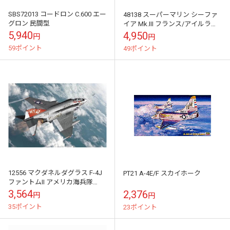
SBS72013 コードロン C.600 エー
48138 スーパーマリン シーファ
グロン 民間型
イア Mk.III フランス/アイルラン
ド
5,940
4,950
円
円
59ポイント
49ポイント
12556 マクダネルダグラス F-4J
PT21 A-4E/F スカイホーク
ファントムII アメリカ海兵隊
VMFA-232 レッドデビルス
3,564
2,376
円
円
35ポイント
23ポイント