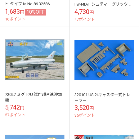
ヒ タイプ1a No.86 32586
Fw44D/F シュティーグリッツ ル
フトバッフェ
1,683
4,730
10%OFF
円
円
16ポイント
47ポイント
72027 ミグ I-7U 試作超音速迎撃
320101 US 2tキャスター式トレ
機
ーラー
5,742
3,520
円
円
57ポイント
35ポイント