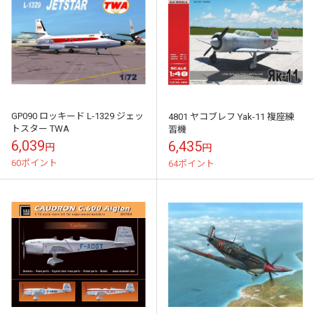
GP090 ロッキード L-1329 ジェッ
4801 ヤコブレフ Yak-11 複座練
トスター TWA
習機
6,039
6,435
円
円
60ポイント
64ポイント