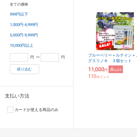
全ての価格
999円以下
1,000円-4,999円
5,000円-9,999円
10,000円以上
ブルーベリー＋ルテイン＋
円
〜
円
グスリノキ ３個セット
11,000
4
絞り込む
円
%OFF
110
ポイント
支払い方法
カードが使える商品のみ