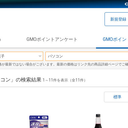
新規登録
う
GMOポイントアンケート
GMOポイン
格が最新ではない場合がございます。最新の価格はリンク先の商品詳細ページでご
パソコン」の検索結果
1
11
11
～
件を表示（全
件）
標準