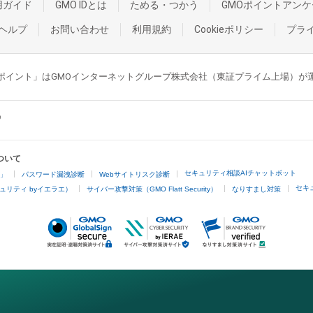
用ガイド
GMO IDとは
ためる・つかう
GMOポイントアンケ
ヘルプ
お問い合わせ
利用規約
Cookieポリシー
プラ
GMOポイント」はGMOインターネットグループ株式会社（東証プライム上場）
ついて
セキュリティ相談AIチャットボット
4」
パスワード漏洩診断
Webサイトリスク診断
セキ
ュリティ byイエラエ）
サイバー攻撃対策（GMO Flatt Security）
なりすまし対策