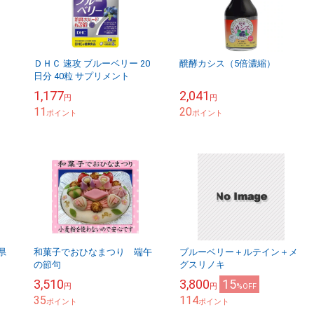
ＤＨＣ 速攻 ブルーベリー 20
醗酵カシス（5倍濃縮）
日分 40粒 サプリメント
1,177
2,041
円
円
11
20
ポイント
ポイント
県
和菓子でおひなまつり 端午
ブルーベリー＋ルテイン＋メ
の節句
グスリノキ
3,510
3,800
15
円
円
%OFF
35
114
ポイント
ポイント