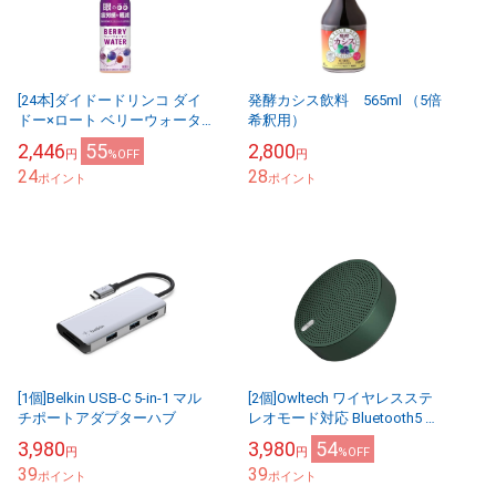
[24本]ダイドードリンコ ダイ
発酵カシス飲料 565ml （5倍
ドー×ロート ベリーウォータ
希釈用）
ー 350ml 賞味期限
2,446
55
2,800
円
%OFF
円
2026.08.04【賞味期限間近】
24
28
ポイント
ポイント
[1個]Belkin USB-C 5-in-1 マル
[2個]Owltech ワイヤレスステ
チポートアダプターハブ
レオモード対応 Bluetooth5 ア
ルミニウム モバイル スピーカ
3,980
3,980
54
円
円
%OFF
ー OWL-BTSP0...
39
39
ポイント
ポイント