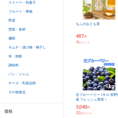
スイーツ・和菓子
フルーツ・果物
野菜
もふのおとも茶
惣菜・食材
487
円
麺類
4
ポイント
キムチ・漬け物・梅干し
米・雑穀
調味料
パン・ジャム
チーズ・乳製品卵
その他食品
生ブルーベリー 1キロ 長野
産 フレッシュ果実！
3,040
円
価格
30
ポイント