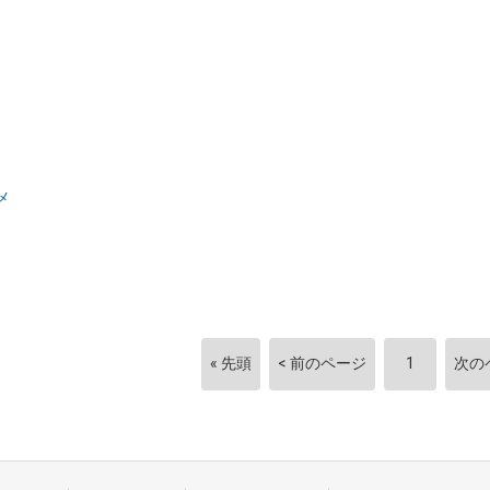
メ
« 先頭
< 前のページ
1
次の