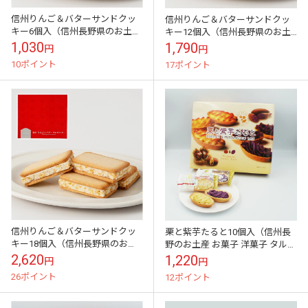
信州りんご＆バターサンドクッ
信州りんご＆バターサンドクッ
キー6個入（信州長野県のお土産
キー12個入（信州長野県のお土
お菓子 お取り寄せ スイーツ ギフ
産 お菓子 お取り寄せ スイーツ
1,030
1,790
円
円
ト）
ギフト）
10ポイント
17ポイント
信州りんご＆バターサンドクッ
栗と紫芋たると10個入（信州長
キー18個入（信州長野県のお土
野のお土産 お菓子 洋菓子 タルト
産 お菓子 お取り寄せ スイーツ
パイ）A
2,620
1,220
円
円
ギフト）
26ポイント
12ポイント