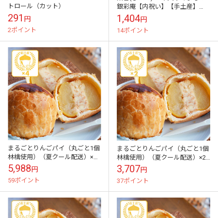
トロール（カット）
銀彩庵【内祝い】【手土産】
【お供え】【芋スイーツ】（宅
291
1,404
円
円
急便発送）
2ポイント
14ポイント
まるごとりんごパイ（丸ごと1個
まるごとりんごパイ（丸ごと1個
林檎使用）（夏クール配送）×4
林檎使用）（夏クール配送）×2
箱（送料込）
箱（送料込）
5,988
3,707
円
円
59ポイント
37ポイント