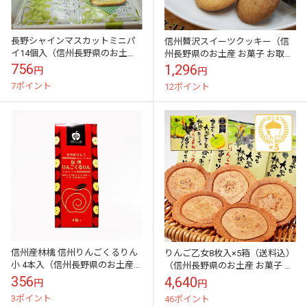
長野シャインマスカットミニパ
信州贅沢スイーツクッキー（信
イ14個入（信州長野県のお土産
州長野県のお土産 お菓子 お取り
お菓子 お取り寄せ スイーツ ギフ
寄せ スイーツ ギフト）
756
1,296
円
円
ト）
7ポイント
12ポイント
信州産林檎 信州りんごくるりん
りんご乙女8枚入×5箱（送料込）
小 4本入（信州長野県のお土産
（信州長野県のお土産 お菓子 お
お菓子 お取り寄せ スイーツ ギフ
取り寄せ スイーツ ギフト）
356
4,640
円
円
ト）
3ポイント
46ポイント