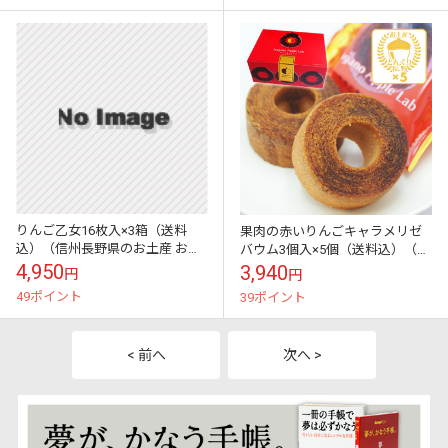
りんご乙女16枚入×3箱（送料
果肉の赤いりんごキャラメリゼ
込）（信州長野県のお土産 お菓
バウム3個入×5個（送料込）（信
子 お取り寄せ スイーツ ギフト）
州長野県のお土産 お菓子 お取り
4,950
3,940
円
円
寄せ スイーツ）
49ポイント
39ポイント
< 前へ
次へ >