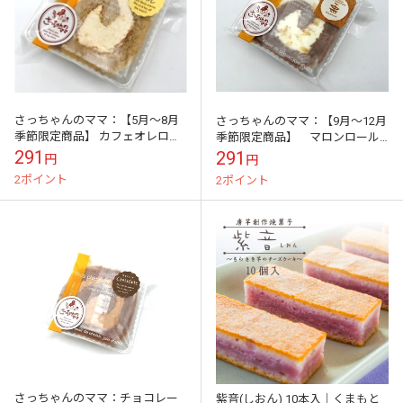
さっちゃんのママ：【5月～8月
さっちゃんのママ：【9月～12月
季節限定商品】 カフェオレロー
季節限定商品】 マロンロール
ル（カット）
（カット）
291
291
円
円
2ポイント
2ポイント
さっちゃんのママ：チョコレー
紫音(しおん) 10本入｜くまもと