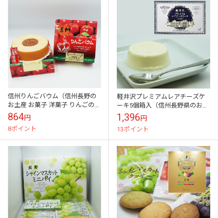
信州りんごバウム（信州長野の
軽井沢プレミアムレアチーズケ
お土産 お菓子 洋菓子 りんごのお
ーキ5個箱入（信州長野県のお土
菓子 林檎パイ りんごぱい バウム
産 お菓子 お取り寄せ スイーツ
864
1,396
円
円
クーヘン バームクーヘン）A
ギフト）
8ポイント
13ポイント