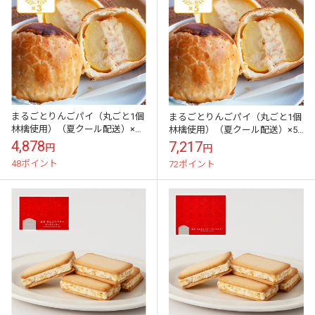
まるごとりんごパイ（丸ごと1個
まるごとりんごパイ（丸ごと1個
林檎使用）（夏クール配送）×3
林檎使用）（夏クール配送）×5
箱（送料込）
箱（送料込）
4,878
7,217
円
円
48ポイント
72ポイント