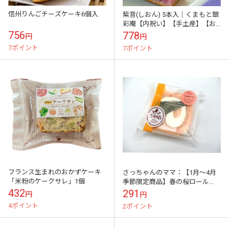
信州りんごチーズケーキ6個入
紫音(しおん) 5本入｜くまもと銀
彩庵【内祝い】【手土産】【お
供え】【芋スイーツ】（宅急便
756
778
円
円
発送）
7ポイント
7ポイント
フランス生まれのおかずケーキ
さっちゃんのママ：【1月～4月
「米粉のケークサレ」1個
季節限定商品】春の桜ロール
（カット）
432
291
円
円
4ポイント
2ポイント