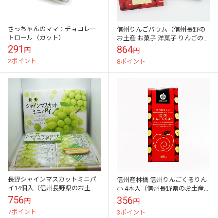
さっちゃんのママ：チョコレー
信州りんごバウム（信州長野の
トロール（カット）
お土産 お菓子 洋菓子 りんごのお
菓子 林檎パイ りんごぱい バウム
291
864
円
円
クーヘン バームクーヘン）A
2ポイント
8ポイント
長野シャインマスカットミニパ
信州産林檎 信州りんごくるりん
イ14個入（信州長野県のお土産
小 4本入（信州長野県のお土産
お菓子 お取り寄せ スイーツ ギフ
お菓子 お取り寄せ スイーツ ギフ
756
356
円
円
ト）
ト）
7ポイント
3ポイント