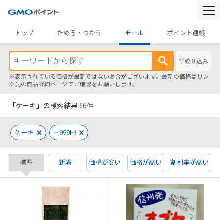
togg
navi
トップ
ためる・つかう
モール
ポイント通帳
絞り込み
※表示されている価格が最新ではない場合がございます。最新の価格はリン
ク先の商品詳細ページでご確認をお願いします。
「ケーキ」の検索結果
66
件
ケーキ
~ 999円
標準
新着
価格が安い
価格が高い
割引率が高い