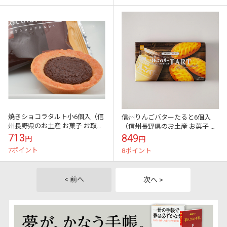
焼きショコラタルト小6個入（信
信州りんごバターたると6個入
州長野県のお土産 お菓子 お取り
（信州長野県のお土産 お菓子 お
寄せ スイーツ ギフト）
取り寄せ スイーツ ギフト）
713
849
円
円
7ポイント
8ポイント
< 前へ
次へ >