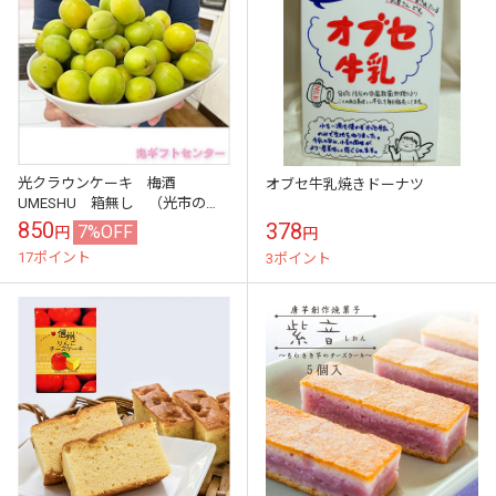
光クラウンケーキ 梅酒
オブセ牛乳焼きドーナツ
UMESHU 箱無し （光市の土
産・名産品）
850
378
7%OFF
円
円
17ポイント
3ポイント