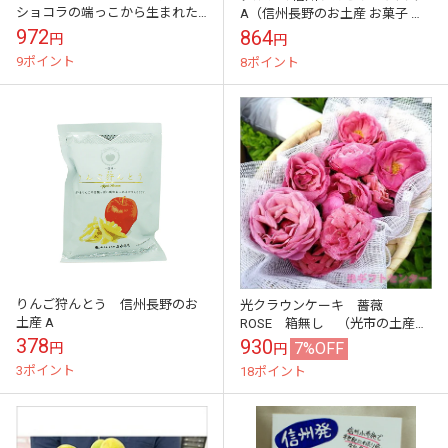
ショコラの端っこから生まれた
A（信州長野のお土産 お菓子 洋
クッキー スイーツ お菓子 4枚入
菓子 りんごのお菓子 林檎パイ り
972
864
円
円
り×6袋 [種類はチョコ 抹茶味]
んごぱい）
9ポイント
8ポイント
自...
りんご狩んとう 信州長野のお
光クラウンケーキ 薔薇
土産 A
ROSE 箱無し （光市の土産・
名産品）
378
930
7%OFF
円
円
3ポイント
18ポイント