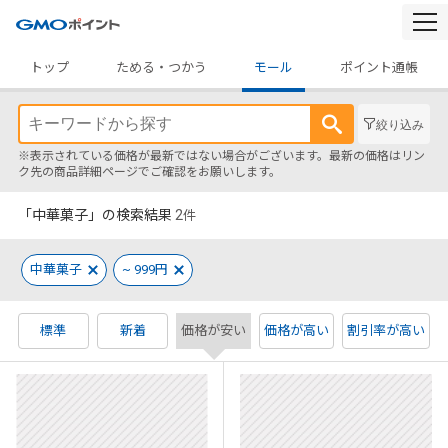
togg
navi
トップ
ためる・つかう
モール
ポイント通帳
絞り込み
※表示されている価格が最新ではない場合がございます。最新の価格はリン
ク先の商品詳細ページでご確認をお願いします。
「中華菓子」の検索結果
2
件
中華菓子
~ 999円
標準
新着
価格が安い
価格が高い
割引率が高い