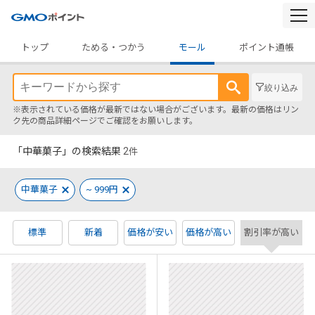
togg
navi
トップ
ためる・つかう
モール
ポイント通帳
絞り込み
※表示されている価格が最新ではない場合がございます。最新の価格はリン
ク先の商品詳細ページでご確認をお願いします。
「中華菓子」の検索結果
2
件
中華菓子
~ 999円
標準
新着
価格が安い
価格が高い
割引率が高い