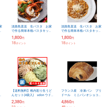
家
淡路島直送 生パスタ お家
淡路島直送 生パスタ お家
ト
で作る簡単本格パスタキット
で作る簡単本格パスタキット
チー
2人前 オマール海老と魚介
2人前 粗挽き国産牛肉の特
1,800
1,800
円
円
のペスカトーレ
製ボロネーゼ
18
18
ポイント
ポイント
送
【送料無料】稚内彩り生うど
フランス産 冷凍パン ブリ
タ
んセット(4袋入) udon ウド
ドール ミニパンオショコ
ッ
ン
ラ チョコレートパン 32ｇ
2,380
4,860
円
円
詰
×80個