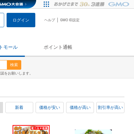
ログイン
ヘルプ
GMO ID設定
トモール
ポイント通帳
検索
確認をお願いします。
新着
価格が安い
価格が高い
割引率が高い