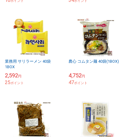
16
34
ポイント
ーズ ...
ポイント
業務用 サリラーメン 40袋
農心 コムタン麺 40袋(1BOX)
1BOX
2,592
4,752
円
円
25
47
ポイント
ポイント