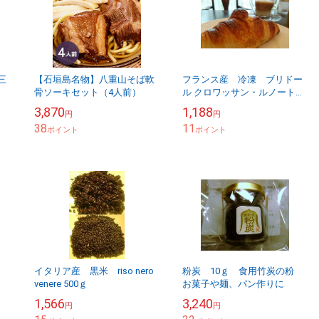
三
【石垣島名物】八重山そば軟
フランス産 冷凍 ブリドー
骨ソーキセット（4人前）
ル クロワッサン・ルノートル
6個入り
3,870
1,188
円
円
38
11
ポイント
ポイント
米
イタリア産 黒米 riso nero
粉炭 10ｇ 食用竹炭の粉
venere 500ｇ
お菓子や麺、パン作りに
1,566
3,240
円
円