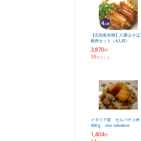
【石垣島名物】八重山そば
枚肉セット（4人前）
3,870
円
38
ポイント
イタリア産 セルバチコ
500ｇ riso selvatico
1,404
円