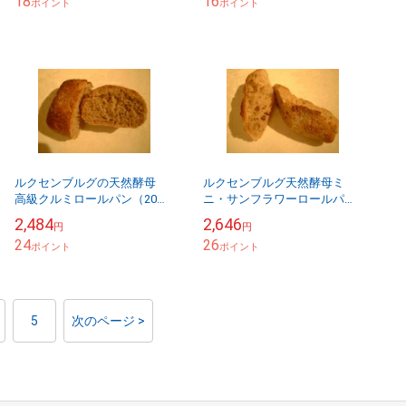
18
16
ポイント
ポイント
ルクセンブルグの天然酵母
ルクセンブルグ天然酵母ミ
高級クルミロールパン（20個
ニ・サンフラワーロールパン
入り）冷凍で輸入して自宅で
（ひまわりの種入り）（20個
2,484
2,646
円
円
焼くから作り立ての風味その
セット）冷凍で輸入して自宅
24
26
まま！！
ポイント
で焼くから作り立ての風味
ポイント
そ...
5
次のページ >