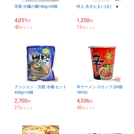
宋家 冷麺の麺160g×30個
特上 水ぜんまい(太) ★
4,051
1,350
円
円
40
13
ポイント
ポイント
グンジョン・宮殿 冷麺 セット
辛ラーメン 小カップ (30個
430g×10個
1BOX)
2,700
4,536
円
円
27
45
ポイント
ポイント