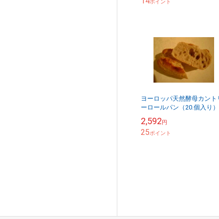
14
ポイント
ヨーロッパ天然酵母カント
ーロールパン（20.個入り
凍で輸入して自宅で焼くか
2,592
円
作り立ての風味そのまま！
25
ルクセンブルグ
ポイント