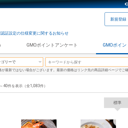
新規登録
階認証設定の仕様変更に関するお知らせ
う
GMOポイントアンケート
GMOポイン
格が最新ではない場合がございます。最新の価格はリンク先の商品詳細ページでご
40
1,083
～
件を表示（全
件）
標準