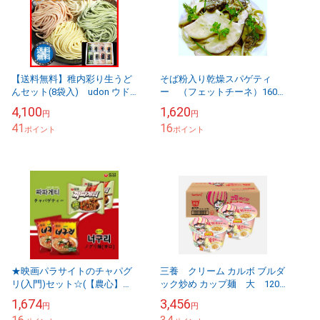
【送料無料】稚内彩り生うど
そば粉入り乾燥スパゲティ
んセット(8袋入) udon ウド
ー （フェットチーネ）160
ン
ｇ×5ｐ
4,100
1,620
円
円
41
16
ポイント
ポイント
★映画パラサイトのチャパグ
三養 クリーム カルボ ブルダ
リ(入門)セット☆(【農心】チ
ック炒め カップ麺 大 120
ャパゲティー5個+【農心】ノ
ｇｘ16個 1ケース /韓国食品
1,674
3,456
円
円
グリ麺[辛口]5個）
韓国ラーメン ブルダックシリ