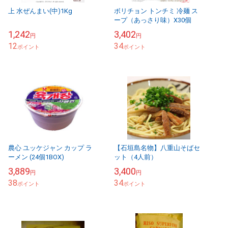
上 水ぜんまい(中)1Kg
ボリチョン トンチミ 冷麺 ス
ープ（あっさり味）X30個
1,242
3,402
円
円
12
34
ポイント
ポイント
農心 ユッケジャン カップ ラ
【石垣島名物】八重山そばセ
ーメン (24個1BOX)
ット（4人前）
3,889
3,400
円
円
38
34
ポイント
ポイント