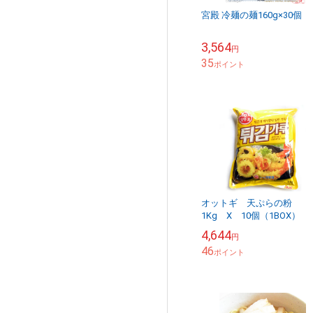
宮殿 冷麺の麺160g×30個
3,564
円
35
ポイント
オットギ 天ぷらの粉
1Kg X 10個（1BOX）
4,644
円
46
ポイント