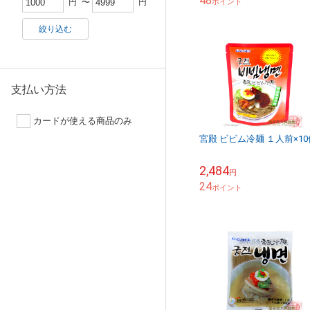
48
め合わせ
ポイント
円
〜
円
絞り込む
支払い方法
カードが使える商品のみ
宮殿 ビビム冷麺 １人前×10
2,484
円
24
ポイント