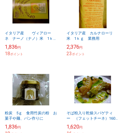
イタリア産 ヴィアロー
イタリア産 カルナローリ
ネ ナーノ（ナノ）米 1ｋ
米 1ｋｇ 業務用
ｇ 業務用
1,836
2,376
円
円
18
23
ポイント
ポイント
粉炭 5ｇ 食用竹炭の粉 お
そば粉入り乾燥スパゲティ
菓子や麺、パン作りに
ー （フェットチーネ）160
ｇ×5ｐ
1,836
1,620
円
円