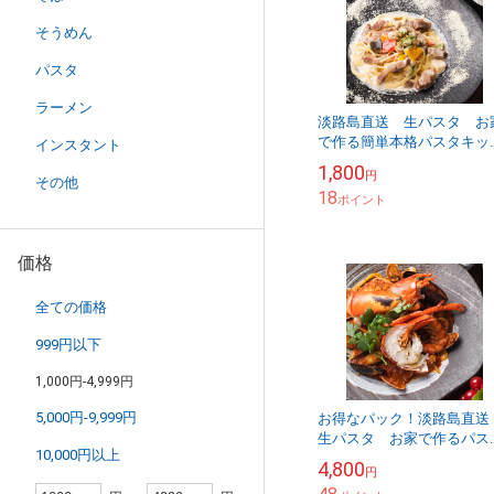
そうめん
パスタ
ラーメン
淡路島直送 生パスタ お
で作る簡単本格パスタキッ
インスタント
2人前 ホエー豚とポル
1,800
円
ニ茸のクリームソース
その他
18
ポイント
価格
全ての価格
999円以下
1,000円-4,999円
5,000円-9,999円
お得なパック！淡路島直
生パスタ お家で作るパス
10,000円以上
セット 簡単本格パスタキ
4,800
円
ト 2人前×3種類のソース