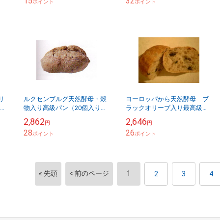
15
32
ポイント
ポイント
リ
ルクセンブルグ天然酵母・穀
ヨーロッパから天然酵母 ブ
）冷
物入り高級パン（20個入り）
ラックオリーブ入り最高級ロ
ら
冷凍で輸入して自宅で焼くか
ールパン（20個入り）冷凍で
2,862
2,646
円
円
！
ら作り立ての風味そのま
輸入して自宅で焼くから作り
28
26
ま！！
ポイント
立ての風味そのまま！！ル...
ポイント
« 先頭
< 前のページ
1
2
3
4