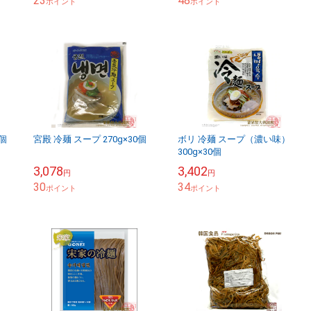
23
48
ポイント
ポイント
個
宮殿 冷麺 スープ 270g×30個
ボリ 冷麺 スープ（濃い味）
300g×30個
3,078
3,402
円
円
30
34
ポイント
ポイント