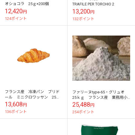
オショコラ 25ｇ×200個
TRAFILE PER TORCHIO 2
12,420
13,200
円
円
124ポイント
132ポイント
フランス産 冷凍パン ブリド
ファリーヌtype-65・グリュオ
ール ミニクロワッサン 25ｇ
25ｋｇ フランス産 業務用小
×225個 エサンスエル
麦粉
13,608
25,488
円
円
136ポイント
254ポイント