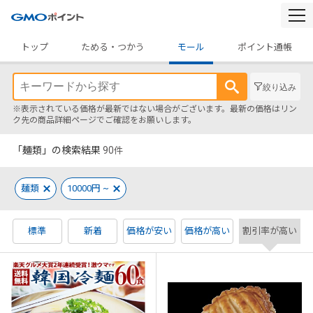
togg
navi
トップ
ためる・つかう
モール
ポイント通帳
絞り込み
※表示されている価格が最新ではない場合がございます。最新の価格はリン
ク先の商品詳細ページでご確認をお願いします。
「麺類」の検索結果
90
件
麺類
10000円 ~
標準
新着
価格が安い
価格が高い
割引率が高い