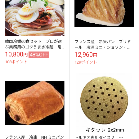
韓国冷麺60食セット プロが選
フランス産 冷凍パン ブリド
ぶ業務用のゴクうま水冷麺 常
ール 冷凍ミニ・ショソン・
温便・クール冷蔵便・冷凍便可
オ・ポム アップルパイ 40ｇ
10,800
12,960
48%OFF
円
円
【送料無料】
×100個 在庫限り
108ポイント
129ポイント
フランス産 冷凍 NH ミニパン
トルキオ専用ダイス２ ～