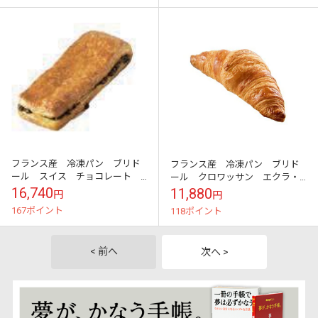
フランス産 冷凍パン ブリド
フランス産 冷凍パン ブリド
ール スイス チョコレート
ール クロワッサン エクラ・
100ｇ×70個
デュ・テロワール 50ｇ×120個
16,740
11,880
円
円
167ポイント
118ポイント
< 前へ
次へ >