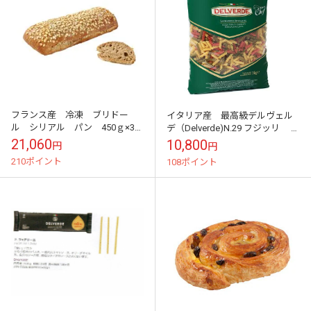
フランス産 冷凍 ブリドー
イタリア産 最高級デルヴェル
ル シリアル パン 450ｇ×30
デ（Delverde)N.29 フジッリ ト
個 約650円/1個
リコローレ ３色くるくるパス
21,060
10,800
円
円
タ 3000g×4パック 業...
210ポイント
108ポイント