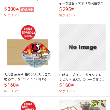
ィーな詰合せです「高岡屋季の
特選B11」氷見うどん高岡屋本舗
5,300
5,295
8%OFF
円
円
53ポイント
52ポイント
名古屋 赤から 鍋うどん 名古屋名
札幌スープカレー ガラク カレー
物 赤からなべうどん 12個 1箱(1
うどん 和風だし カレーまぜうど
ケース) あかから 鍋 うどん 麺類
ん 1箱（12個入） GARAKU カレ
5,160
5,160
円
円
惣菜 IH・ガス 使...
ー うどん 麺類 惣菜 電...
51ポイント
51ポイント