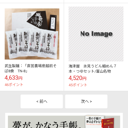
武生製麺：「直営農場産越前そ
海津屋 氷見うどん細めん７
ば8食 TN-8」
本・つゆセット/富山名物
4,633
4,520
円
円
46ポイント
45ポイント
< 前へ
次へ >