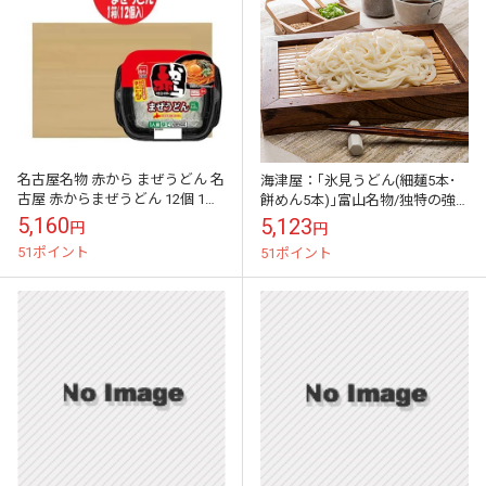
名古屋名物 赤から まぜうどん 名
海津屋：｢氷見うどん(細麺5本･
古屋 赤からまぜうどん 12個 1箱
餅めん5本)｣富山名物/独特の強
(1ケース) あかから 混ぜ うどん
いこしと粘りが自慢
5,160
5,123
円
円
麺類 惣菜 電子レンジ...
51ポイント
51ポイント