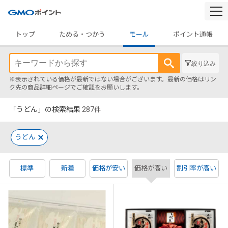
togg
navi
トップ
ためる・つかう
モール
ポイント通帳
絞り込み
※表示されている価格が最新ではない場合がございます。最新の価格はリン
ク先の商品詳細ページでご確認をお願いします。
「うどん」の検索結果
287
件
うどん
標準
新着
価格が安い
価格が高い
割引率が高い