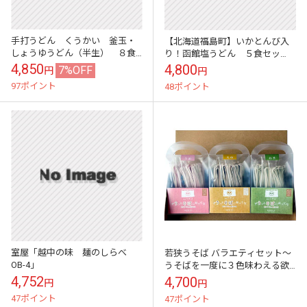
手打うどん くうかい 釜玉・
【北海道福島町】いかとんび入
しょうゆうどん（半生） ８食
り！函館塩うどん ５食セッ
入
ト ★道内送料無料★
4,850
4,800
7%OFF
円
円
97ポイント
48ポイント
室屋「越中の味 麺のしらべ
若狭うそば バラエティセット～
OB-4」
うそばを一度に３色味わえる欲
張りセットです！
4,752
4,700
円
円
47ポイント
47ポイント