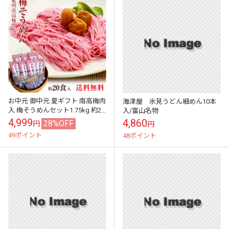
お中元 御中元 夏ギフト 南高梅肉
海津屋 氷見うどん細めん10本
入 梅そうめんセット1.75kg 約20
入/富山名物
食分（梅そうめん250g×7袋、梅
4,999
4,860
28%OFF
円
円
めんつゆ60ml×20...
49ポイント
48ポイント