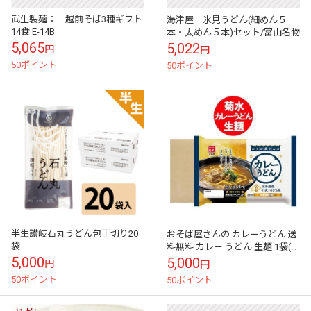
武生製麺：「越前そば3種ギフト
海津屋 氷見うどん(細めん５
14食 E-14B」
本・太めん５本)セット/富山名物
5,065
5,022
円
円
50ポイント
50ポイント
半生讃岐石丸うどん包丁切り20
おそば屋さんの カレーうどん 送
袋
料無料 カレー うどん 生麺 1袋(2
人前)×12袋 北海道産 小麦 菊水
5,000
5,000
円
円
5000 円 ポッキリ...
50ポイント
50ポイント