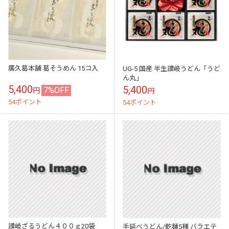
廣久葛本舗 葛そうめん 15コ入
UG-5 国産 半生讃岐うどん「うど
ん丸」
5,400
5,400
7%OFF
円
円
54ポイント
54ポイント
讃岐ざるうどん４００ｇ20袋
手延べうどん/乾麺5種 バラエテ