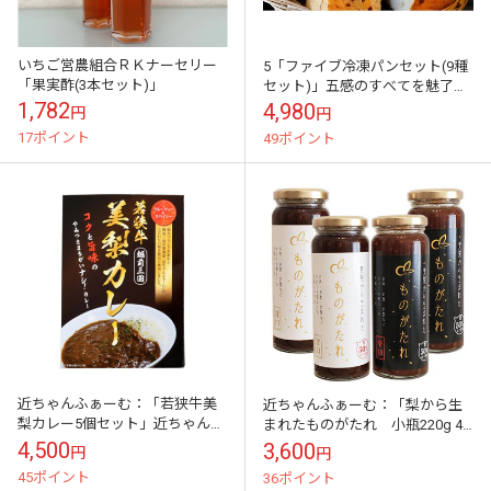
いちご営農組合ＲＫナーセリー
5「ファイブ冷凍パンセット(9種
「果実酢(3本セット)」
セット)」五感のすべてを魅了す
る五感を満足させるパン
1,782
4,980
円
円
17ポイント
49ポイント
近ちゃんふぁーむ：「若狭牛美
近ちゃんふぁーむ：「梨から生
梨カレー5個セット」近ちゃん家
まれたものがたれ 小瓶220g 4
のカレーの隠し味は梨！
本セット(甘口2本・辛口2本)」料
4,500
3,600
円
円
理を美味しくするのは[梨]だっ
45ポイント
36ポイント
た!...