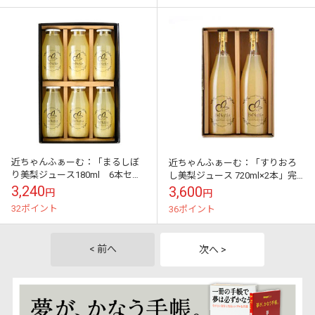
近ちゃんふぁーむ：「まるしぼ
近ちゃんふぁーむ：「すりおろ
り美梨ジュース180ml 6本セッ
し美梨ジュース 720ml×2本」完
ト」完熟したもぎたての梨をま
熟したもぎたての梨をまるごと
3,240
3,600
円
円
るごと『ギュッ』と詰め込みま
「ギュッ」と詰め込みました！
32ポイント
36ポイント
した！
< 前へ
次へ >