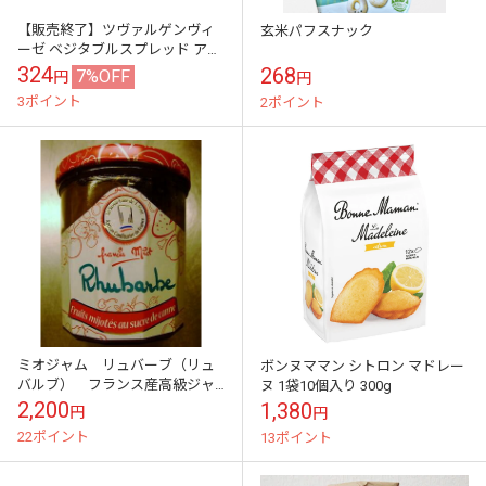
【販売終了】ツヴァルゲンヴィ
玄米パフスナック
ーゼ ベジタブルスプレッド アサ
ツキ
324
268
7%OFF
円
円
3ポイント
2ポイント
ミオジャム リュバーブ（リュ
ボンヌママン シトロン マドレー
バルブ） フランス産高級ジャ
ヌ 1袋10個入り 300g
ム 340ｇ
2,200
1,380
円
円
22ポイント
13ポイント