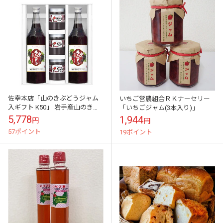
佐幸本店「山のきぶどうジャム
いちご営農組合ＲＫナーセリー
入ギフト K50」 岩手産山のきぶ
「いちごジャム(3本入り)」
どうにソースタイプジャムをセ
5,778
1,944
円
円
ット
57ポイント
19ポイント