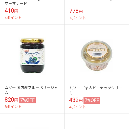
マーマレード
410
778
円
円
4ポイント
7ポイント
ムソー 国内産ブルーベリージャ
ムソー ごま＆ピーナッツクリー
ム
ミー
820
432
7%OFF
7%OFF
円
円
8ポイント
4ポイント