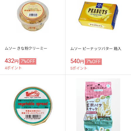
ムソー きな粉クリーミー
ムソー ピーナッツバター 箱入
432
540
7%OFF
7%OFF
円
円
4ポイント
5ポイント