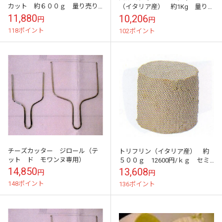
カット 約６００ｇ 量り売り
（イタリア産） 約1Kg 量り売
商品 約6500円
り商品 24か月熟成 10206/ｋ
11,880
10,206
円
円
ｇ DOP
118ポイント
102ポイント
チーズカッター ジロール（テ
トリフリン（イタリア産） 約
ット ド モワンヌ専用）
５００ｇ 12600円/ｋｇ セミ
ハード・チーズ 量り売り商
14,850
13,608
円
円
品 約6300円
148ポイント
136ポイント