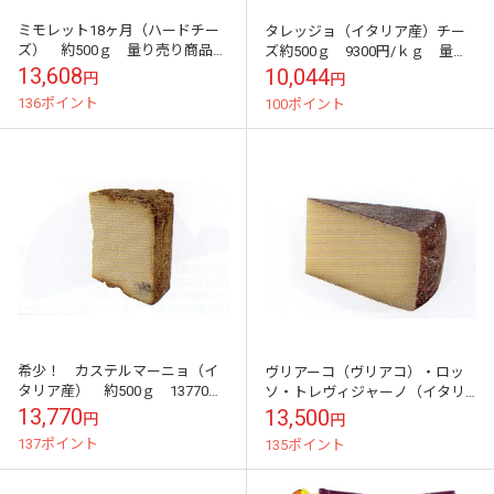
ミモレット18ヶ月（ハードチー
タレッジョ（イタリア産）チー
ズ） 約500ｇ 量り売り商品
ズ約500ｇ 9300円/ｋｇ 量り
約6000円～ 13608円/ｋｇ フ
売り商品 約4700円～
13,608
10,044
円
円
ランス産
136ポイント
100ポイント
希少！ カステルマーニョ（イ
ヴリアーコ（ヴリアコ）・ロッ
タリア産） 約500ｇ 13770
ソ・トレヴィジャーノ（イタリ
円/kg セミハード・チーズ 量
ア産）チーズ約500ｇ 12500
13,770
13,500
円
円
り売り商品 約6300円～
円/kg 量り売り商品 約6100円
137ポイント
135ポイント