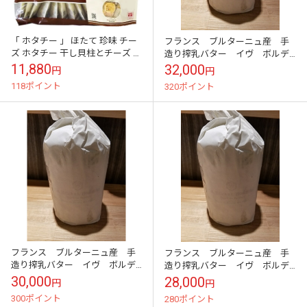
「 ホタチー 」 ほたて 珍味 チー
フランス ブルターニュ産 手
ズ ホタチー 干し貝柱とチーズ ホ
造り搾乳バター イヴ ボルデ
タチー 20個 ほたて チーズ プロ
ィエ マダガスカル産バニラ入
11,880
32,000
円
円
セスチーズ 帆立 水産物...
り 紙巻き1kg ＊同梱注意
118ポイント
320ポイント
フランス ブルターニュ産 手
フランス ブルターニュ産 手
造り搾乳バター イヴ ボルデ
造り搾乳バター イヴ ボルデ
ィエ オリーブオイルとレモン
ィエ エスプレット産唐辛子入
30,000
28,000
円
円
風味 紙巻き1kg ＊同梱注意
りバター 紙巻き1kg ＊同梱注
300ポイント
280ポイント
意