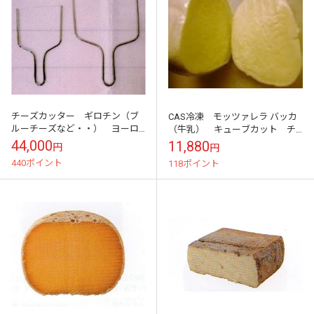
チーズカッター ギロチン（ブ
CAS冷凍 モッツァレラ バッカ
ルーチーズなど・・） ヨーロ
（牛乳） キューブカット チ
ッパ産 高級 サービス用
ーズ 3kg 業務用
44,000
11,880
円
円
440ポイント
118ポイント