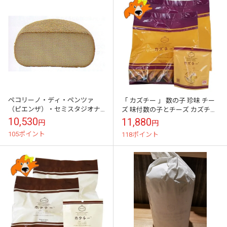
ペコリーノ・ディ・ペンツァ
「 カズチー 」 数の子 珍味 チー
（ピエンザ）・セミスタジオナ
ズ 味付数の子とチーズ カズチー
ート（イタリア産）9750円/ｋ
20個 チーズ おつまみ カズチ か
10,530
11,880
円
円
ｇ 約500ｇ 量り売り商品 約
ずちー 乳製品 魚卵 か...
105ポイント
118ポイント
４９００円～