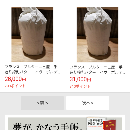
フランス ブルターニュ産 手
フランス ブルターニュ産 手
造り搾乳バター イヴ ボルデ
造り搾乳バター イヴ ボルデ
ィエ 柚子風味 紙巻き1kg ＊
ィエ 海藻入りバター 紙巻き
28,000
31,000
円
円
同梱注意
1kg ＊同梱注意 アルグ
280ポイント
310ポイント
< 前へ
次へ >