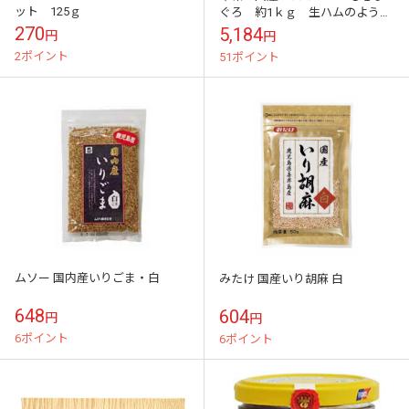
ット 125ｇ
ぐろ 約1ｋｇ 生ハムのような
味わい
270
5,184
円
円
2ポイント
51ポイント
ムソー 国内産いりごま・白
みたけ 国産いり胡麻 白
648
604
円
円
6ポイント
6ポイント