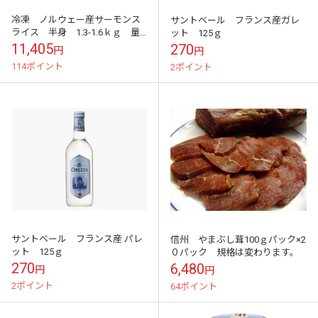
冷凍 ノルウェー産サーモンス
サントベール フランス産ガレ
ライス 半身 1.3-1.6ｋｇ 量
ット 125ｇ
り売り商品 10560/ｋｇ
11,405
270
円
円
114ポイント
2ポイント
サントベール フランス産 パレ
信州 やまぶし茸100ｇパック×2
ット 125ｇ
０パック 規格は変わります。
270
6,480
円
円
2ポイント
64ポイント