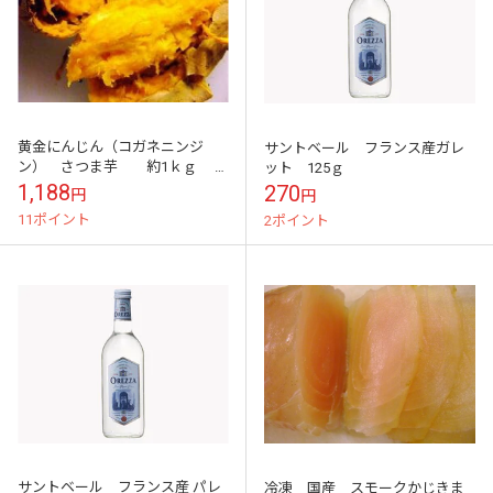
黄金にんじん（コガネニンジ
サントベール フランス産ガレ
ン） さつま芋 約1ｋｇ
ット 125ｇ
指宿
1,188
270
円
円
11ポイント
2ポイント
サントベール フランス産 パレ
冷凍 国産 スモークかじきま