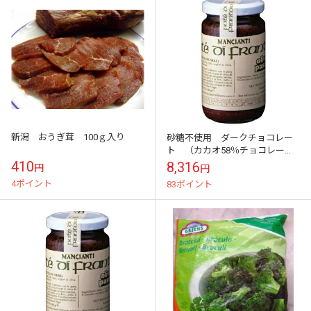
新潟 おうぎ茸 100ｇ入り
砂糖不使用 ダークチョコレー
ト （カカオ58％チョコレー
ト） 小判状 2ｋｇ フランス
410
8,316
円
円
DGF社 健康志向の為に
4ポイント
83ポイント