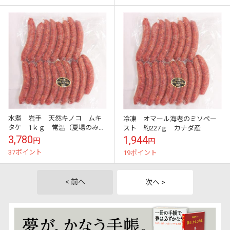
水煮 岩手 天然キノコ ムキ
冷凍 オマール海老のミソペー
タケ 1ｋｇ 常温（夏場のみ冷
スト 約227ｇ カナダ産
蔵便）
3,780
1,944
円
円
37ポイント
19ポイント
< 前へ
次へ >