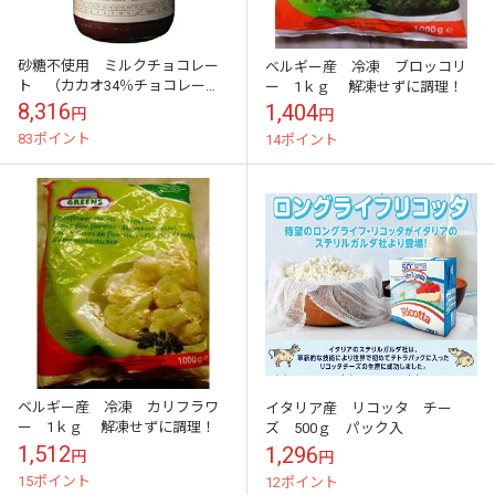
砂糖不使用 ミルクチョコレー
ベルギー産 冷凍 ブロッコリ
ト （カカオ34％チョコレー
ー 1ｋｇ 解凍せずに調理！
ト） 小判状 2ｋｇ フランス
8,316
1,404
円
円
DGF社 健康志向の為に
83ポイント
14ポイント
ベルギー産 冷凍 カリフラワ
イタリア産 リコッタ チー
ー 1ｋｇ 解凍せずに調理！
ズ 500ｇ パック入
1,512
1,296
円
円
15ポイント
12ポイント