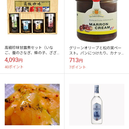
高級珍味甘露煮セット（いな
グリーンオリーブと松の実ペー
ご、蚕のさなぎ、蜂の子、ざざ
スト。パンにつけたり、カナッ
むし）
ペに♪
4,093
713
円
円
40ポイント
7ポイント