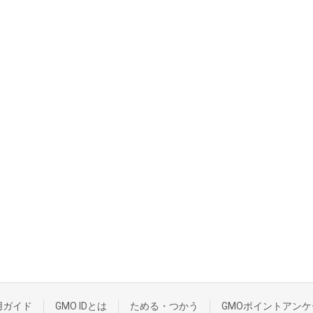
用ガイド
GMO IDとは
ためる・つかう
GMOポイントアンケ