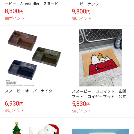
ーピー Skediddler スヌーピ
ー ピーナッツ
ー
8,800
9,800
円
円
88ポイント
98ポイント
スヌーピー オーバーナイター
スヌーピー ココマット 玄関
マット コイヤーマット 公式
グッズ
6,930
5,830
円
円
69ポイント
58ポイント