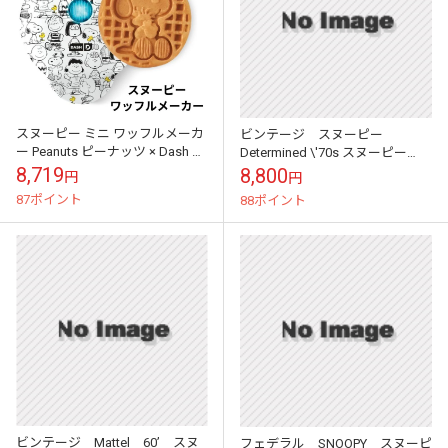
スヌーピー ミニ ワッフルメーカ
ビンテージ スヌーピー
ー Peanuts ピーナッツ × Dash ス
Determined \'70s スヌーピー
ヌーピー＆ウッドストック 75周
Planter
8,719
8,800
円
円
年限定モデル （約...
87ポイント
88ポイント
ビンテージ Mattel 60’ スヌ
フェデラル SNOOPY スヌーピ