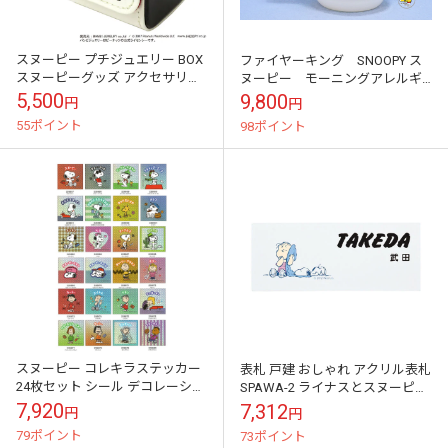
スヌーピー プチジュエリー BOX
ファイヤーキング SNOOPY ス
スヌーピーグッズ アクセサリー
ヌーピー モーニングアレルギ
ケース ジュエリーケース 小物入
ー
5,500
9,800
円
円
れ レディース プレゼントスヌ
55ポイント
98ポイント
ー...
スヌーピー コレキラステッカー
表札 戸建 おしゃれ アクリル表札
24枚セット シール デコレーショ
SPAWA-2 ライナスとスヌーピー
ン 日本製 限定 オシャレ
SNOOPY サインプレート ネーム
7,920
7,312
円
円
プレート
79ポイント
73ポイント