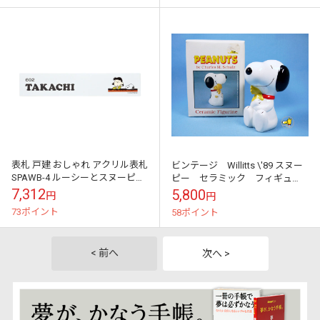
表札 戸建 おしゃれ アクリル表札
ビンテージ Willitts \'89 スヌー
SPAWB-4 ルーシーとスヌーピー
ピー セラミック フィギュ
SNOOPY サインプレート ネーム
ア 箱入
7,312
5,800
円
円
プレート
73ポイント
58ポイント
< 前へ
次へ >