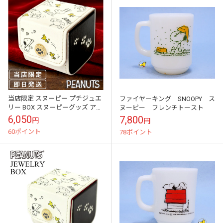
当店限定 スヌーピー プチジュエ
ファイヤーキング SNOOPY ス
リー BOX スヌーピーグッズ アク
ヌーピー フレンチトースト
セサリーケース ジュエリーケー
6,050
7,800
円
円
ス 小物入れ プレゼントスヌー
60ポイント
78ポイント
ピ...