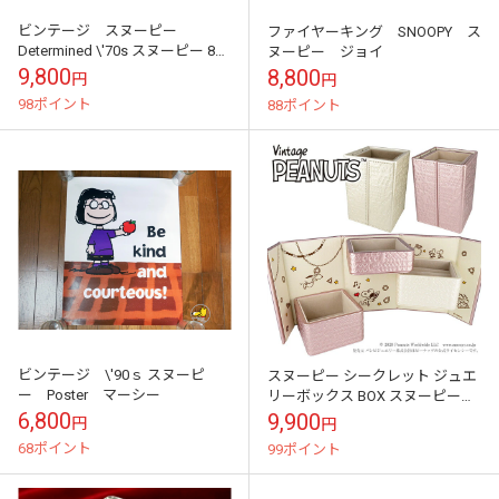
ビンテージ スヌーピー
ファイヤーキング SNOOPY ス
Determined \'70s スヌーピー 8角
ヌーピー ジョイ
形 Planter
9,800
8,800
円
円
98ポイント
88ポイント
ビンテージ \'90ｓ スヌーピ
スヌーピー シークレット ジュエ
ー Poster マーシー
リーボックス BOX スヌーピーグ
ッズ アクセサリーケース ジュエ
6,800
9,900
円
円
リーケース 小物入れ ピンク ホ...
68ポイント
99ポイント