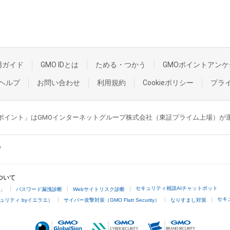
用ガイド
GMO IDとは
ためる・つかう
GMOポイントアンケ
ヘルプ
お問い合わせ
利用規約
Cookieポリシー
プラ
GMOポイント」はGMOインターネットグループ株式会社（東証プライム上場）
ついて
セキュリティ相談AIチャットボット
4」
パスワード漏洩診断
Webサイトリスク診断
セキ
ュリティ byイエラエ）
サイバー攻撃対策（GMO Flatt Security）
なりすまし対策