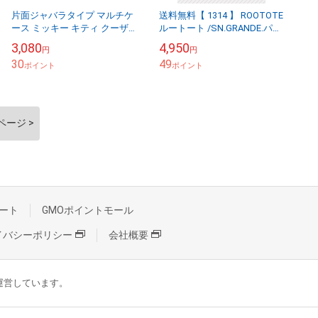
片面ジャバラタイプ マルチケ
送料無料【 1314 】 ROOTOTE
ース ミッキー キティ クーザ
ルートート /SN.GRANDE.パッ
ディズニー サンリオ ベビー
カブル-B レディース メンズ
3,080
4,950
円
円
赤ちゃん 子供 母子手帳 お薬
軽量 旅行 コンパ...
30
49
手帳 カー...
ポイント
ポイント
ページ >
ート
GMOポイントモール
イバシーポリシー
会社概要
が運営しています。