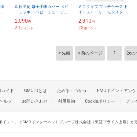
の国
即日出荷 母子手帳カバー ベビ
ミニタイプ マルチケース ト
ャ
ーミッキー ベビーミニー ディ
イ・ストーリー モンスター
ィ
ズニー 赤ちゃん 子供 母子手
ズ・インク くまのプーさん ク
2,090
2,310
円
円
子供
帳 お薬手帳 カード入れ かわ
ーザ ディズニー ベビー 赤ち
20
23
いい 可愛...
ポイント
ゃん 子供 母子...
ポイント
« 先頭
< 前のページ
1
次の
用ガイド
GMO IDとは
ためる・つかう
GMOポイントアンケ
ヘルプ
お問い合わせ
利用規約
Cookieポリシー
プラ
GMOポイント」はGMOインターネットグループ株式会社（東証プライム上場）