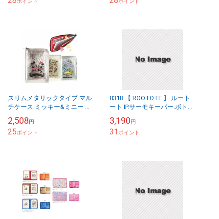
28
28
カード入...
ポイント
お薬手帳...
ポイント
スリムメタリックタイプ マル
8318 【 ROOTOTE 】 ルート
チケース ミッキー&ミニー く
ート IP.サーモキーパー.ボトル.
まのプーさん モンスターズ・
ピーナッツ-8G | 保冷バッグ 洗
2,508
3,190
円
円
インク クーザ ディズニー ベ
える お弁当 ラン...
25
31
ビー 赤ちゃん...
ポイント
ポイント