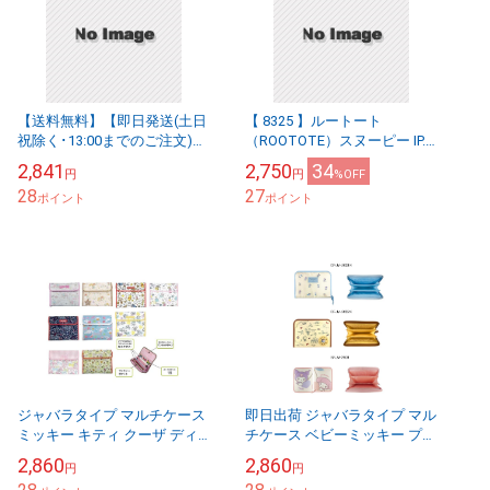
【送料無料】【即日発送(土日
【 8325 】ルートート
祝除く･13:00までのご注文)】
（ROOTOTE）スヌーピー IP.
アミノメイソン ディープモイ
ランヤード.ピーナッツ 8K ト
2,841
2,750
34
円
円
%OFF
スト シャンプー&トリートメ
ートバッグ レディース マザー
28
27
ント スヌー...
ポイント
ズバッ...
ポイント
ジャバラタイプ マルチケース
即日出荷 ジャバラタイプ マル
ミッキー キティ クーザ ディ
チケース ベビーミッキー プー
ズニー サンリオ ベビー 赤ち
さん ディズニー サンリオ ク
2,860
2,860
円
円
ゃん 子供 母子手帳 お薬手帳
ーザ 赤ちゃん 子供 母子手帳