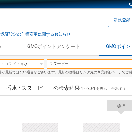
新規登録
階認証設定の仕様変更に関するお知らせ
う
GMOポイントアンケート
GMOポイン
格が最新ではない場合がございます。最新の価格はリンク先の商品詳細ページでご
・香水 / スヌーピー」の検索結果
1
20
20
～
件を表示（全
件）
標準