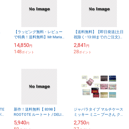
2
【ラッピング無料・レビュー
【送料無料】【即日発送(土日
で特典！送料無料】Mr Maria
祝除く･13:00までのご注文)】
P.デ
（ ミスターマリア ）FIRST
アミノメイソン スムースリペ
14,850
2,841
円
円
SNOOPY FIRST LIGH...
ア シャンプー&トリートメン
148
28
ポイント
ト スヌーピ...
ポイント
TE
新作！送料無料【 8398 】
ジャバラタイプ マルチケース
パ
ROOTOTE ルートート / DELI
ミッキー ミニ― プーさん クー
量
デリ デニム PEANUT ピーナッ
ザ ディズニー ベビー 赤ちゃ
5,940
2,750
円
円
ツ 0B トートバッ...
ん 子供 母子手帳 お薬手帳 カ