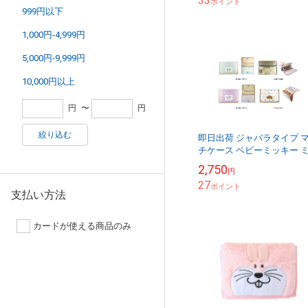
33
ポイント
999円以下
1,000円-4,999円
5,000円-9,999円
10,000円以上
円
〜
円
絞り込む
即日出荷 ジャバラタイプ 
チケース ベビーミッキー 
ー ディズニー サンリオ ク
2,750
円
ザ 赤ちゃん 子供 母子手帳 
27
薬手帳 ...
ポイント
支払い方法
カードが使える商品のみ