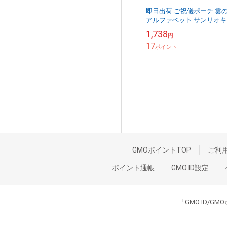
即日出荷 ご祝儀ポーチ 雲
アルファベット サンリオキ
ラクターズ サンリオ キテ
1,738
円
ポムポムプリン 赤ちゃん 
17
母子手...
ポイント
GMOポイントTOP
ご利
ポイント通帳
GMO ID設定
「GMO ID/