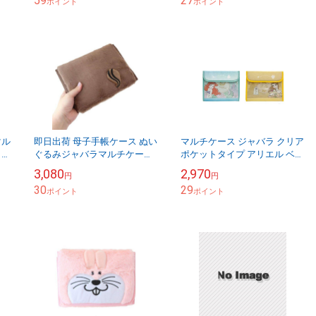
59
27
ポイント
ード入...
ポイント
マル
即日出荷 母子手帳ケース ぬい
マルチケース ジャバラ クリア
ミニ
ぐるみジャバラマルチケース
ポケットタイプ アリエル ベル
ー
リス ウサギ ライオン 動物 赤
クーザ ディズニー ベビー 赤
3,080
2,970
円
円
お
ちゃん 子供 母子手帳 お薬手
ちゃん 子供 母子手帳 お薬手
30
29
帳 カード...
ポイント
帳 カー...
ポイント