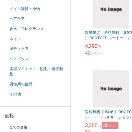
メイク雑貨・小物
ヘアケア
香水・フレグランス
数量限定！送料無料【 840
】 ROOTOTE ルートート /
ネイル
DELI デリ デニム PEANUT I
4,290
円
リ.ピーナッツ-...
ボディケア
42
ポイント
バスグッズ
美容ダイエット・脱毛・矯正製
品
男性用化粧品
その他
送料無料【 8316 】 ROOTO
価格
ルートート / IP.ルーショッ
ー.デニム.ピーナッツ-8I 軽
3,300
40
円
%OFF
全ての価格
スヌーピー チャー...