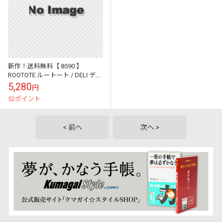
新作！送料無料【 8590 】
ROOTOTE ルートート / DELI デリ
デニム PEANUT ピーナッツ 9C
5,280
円
トートバッ...
52ポイント
< 前へ
次へ >