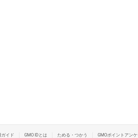
用ガイド
GMO IDとは
ためる・つかう
GMOポイントアンケ