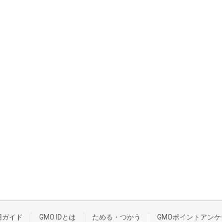
用ガイド
GMO IDとは
ためる・つかう
GMOポイントアンケ