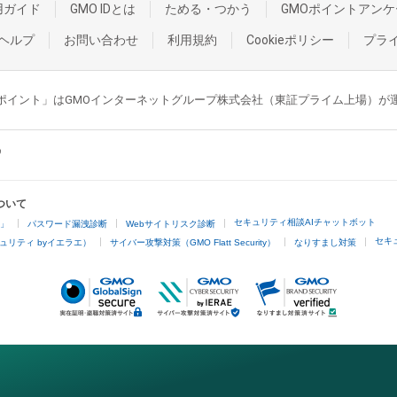
用ガイド
GMO IDとは
ためる・つかう
GMOポイントアンケ
ヘルプ
お問い合わせ
利用規約
Cookieポリシー
プラ
GMOポイント」はGMOインターネットグループ株式会社（東証プライム上場）
ついて
セキュリティ相談AIチャットボット
4」
パスワード漏洩診断
Webサイトリスク診断
セキ
ュリティ byイエラエ）
サイバー攻撃対策（GMO Flatt Security）
なりすまし対策