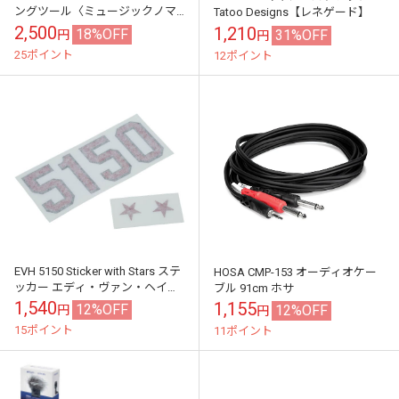
ングツール〈ミュージックノマ
Tatoo Designs【レネゲード】
ド〉
2,500
1,210
18%OFF
31%OFF
円
円
25ポイント
12ポイント
EVH 5150 Sticker with Stars ステ
HOSA CMP-153 オーディオケー
ッカー エディ・ヴァン・ヘイレ
ブル 91cm ホサ
ン
1,540
1,155
12%OFF
12%OFF
円
円
15ポイント
11ポイント