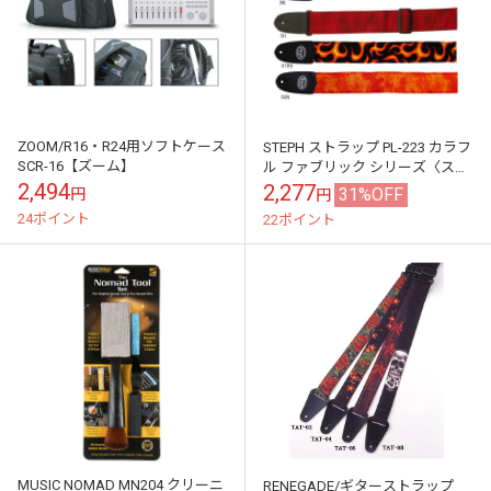
ZOOM/R16・R24用ソフトケース
STEPH ストラップ PL-223 カラフ
SCR-16【ズーム】
ル ファブリック シリーズ〈ステ
フ〉
2,494
2,277
31%OFF
円
円
24ポイント
22ポイント
MUSIC NOMAD MN204 クリーニ
RENEGADE/ギターストラップ