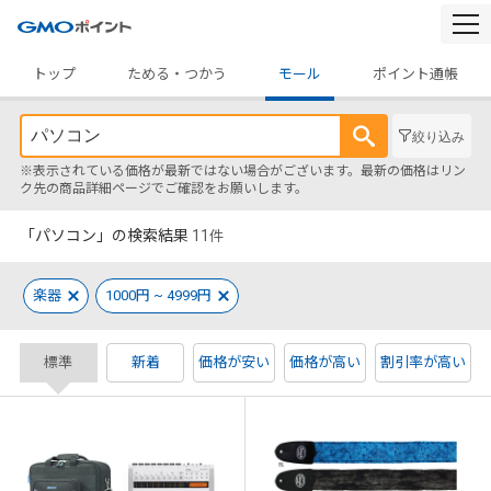
togg
navi
トップ
ためる・つかう
モール
ポイント通帳
絞り込み
※表示されている価格が最新ではない場合がございます。最新の価格はリン
ク先の商品詳細ページでご確認をお願いします。
「パソコン」の検索結果
11
件
楽器
1000円 ~ 4999円
標準
新着
価格が安い
価格が高い
割引率が高い