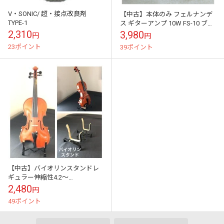
V・SONIC/ 超・接点改良剤
【中古】本体のみ フェルナンデ
TYPE-1
ス ギターアンプ 10W FS-10 ブラ
ック系
2,310
3,980
円
円
23ポイント
39ポイント
【中古】バイオリンスタンドレ
ギュラー伸縮性4.2～
18cm×13.5cm 左右ホルダー幅
2,480
円
7cm5cm
49ポイント