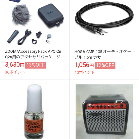
ZOOM/Accessory Pack APQ-2n
HOSA CMP-105 オーディオケー
Q2n用のアクセサリパッケージ
ブル 1.5m ホサ
【ズーム】
3,630
1,056
13%OFF
12%OFF
円
円
36ポイント
10ポイント