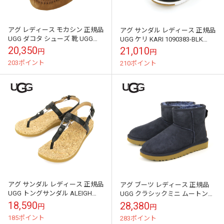
アグ レディース モカシン 正規品
アグ サンダル レディース 正規品
UGG ダコタ シューズ 靴 UGG
UGG ケリ KARI 1090383-BLK
DAKOTA MOCCASIN 1107949
BLACK A31B B1C C4D D3E ...
20,350
21,010
円
円
CHES...
203ポイント
210ポイント
アグ サンダル レディース 正規品
アグ ブーツ レディース 正規品
UGG トングサンダル ALEIGH
UGG クラシックミニ ムートンブ
1112677-BLK BLACK A31B B1C
ーツ CLASSIC MINI Ⅱ 1016222-
18,590
28,380
円
円
C...
NAVY ...
185ポイント
283ポイント