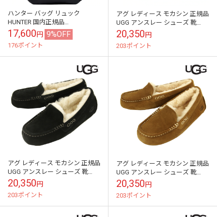
ハンター バッグ リュック
アグ レディース モカシン 正規品
HUNTER 国内正規品
UGG アンスレー シューズ 靴
UBB1116SHA ORIGINAL PUFFER
UGG ANSLEY DRIVING
17,600
20,350
9%OFF
円
円
BACKPACK オリ...
MOCCASIN 11...
176ポイント
203ポイント
アグ レディース モカシン 正規品
アグ レディース モカシン 正規品
UGG アンスレー シューズ 靴
UGG アンスレー シューズ 靴
UGG ANSLEY DRIVING
UGG ANSLEY DRIVING
20,350
20,350
円
円
MOCCASIN 11...
MOCCASIN 11...
203ポイント
203ポイント