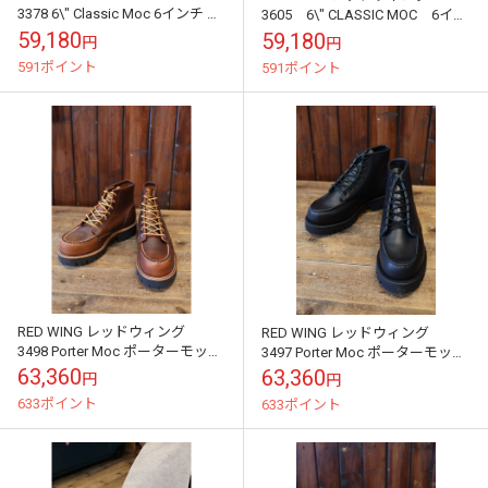
3378 6\" Classic Moc 6インチ ク
3605 6\" CLASSIC MOC 6イン
ラシックモック レディース
チ クラシックモック WOMEN
59,180
59,180
円
円
591ポイント
591ポイント
RED WING レッドウィング
RED WING レッドウィング
3498 Porter Moc ポーターモッ
3497 Porter Moc ポーターモッ
ク ブーツ WOMEN カッパー
ク ブーツ WOMEN
63,360
63,360
円
円
「ラフ＆タフ」
633ポイント
633ポイント