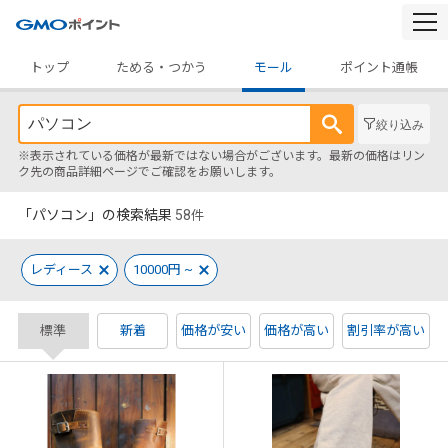
togg
navi
トップ
ためる・つかう
モール
ポイント通帳
絞り込み
※表示されている価格が最新ではない場合がございます。最新の価格はリン
ク先の商品詳細ページでご確認をお願いします。
「パソコン」の検索結果
58
件
レディース
10000円 ~
標準
新着
価格が安い
価格が高い
割引率が高い