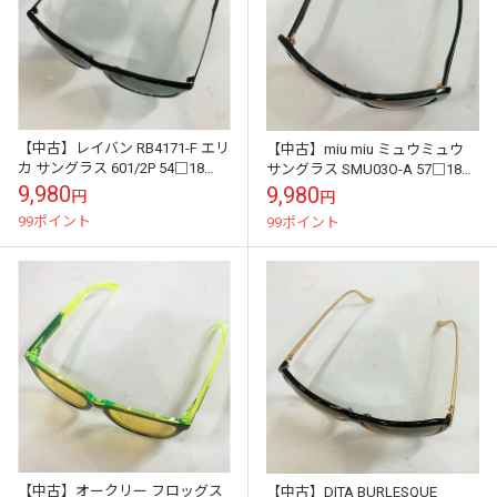
【中古】レイバン RB4171-F エリ
【中古】miu miu ミュウミュウ
カ サングラス 601/2P 54□18
サングラス SMU03O-A 57□18
145 3P 偏光レンズ
1AB-1E2 135 2N
9,980
9,980
円
円
99ポイント
99ポイント
【中古】オークリー フロッグス
【中古】DITA BURLESQUE