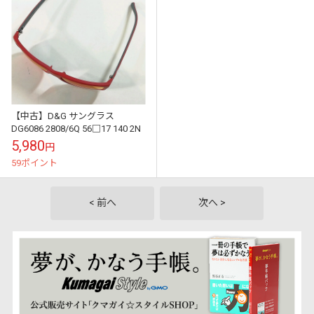
【中古】D&G サングラス
DG6086 2808/6Q 56□17 140 2N
5,980
円
59ポイント
< 前へ
次へ >