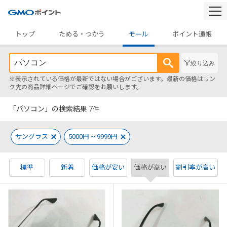
togg
navi
トップ
ためる・つかう
モール
ポイント通帳
絞り込み
※表示されている価格が最新ではない場合がございます。最新の価格はリン
ク先の商品詳細ページでご確認をお願いします。
「パソコン」の検索結果
7
件
サングラス
5000円 ~ 9999円
標準
新着
価格が安い
価格が高い
割引率が高い