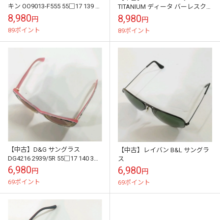
キン OO9013-F555 55□17 139 サ
TITANIUM ディータ バーレスク
ングラス
チタニウム サングラス バネ蝶番
8,980
8,980
円
円
89ポイント
89ポイント
【中古】D&G サングラス
【中古】レイバン B&L サングラ
DG4216 2939/5R 55□17 140 3N
ス
花柄×ピンク
6,980
6,980
円
円
69ポイント
69ポイント