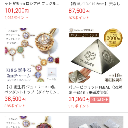
ット 約8mm ロシア産 ブラジル
【約15／13／12.5mm】 穴なし
産 山梨甲府研磨 原石 手研磨 希
天然石 鑑賞 鉱物 浄化 お守り 証
101,200
87,500
円
円
少石 ヒーリング 浄化 天然石...
明書付 【 一点物 】
1,012ポイント
875ポイント
【7】誕生石 ジュエリー K18製
パワーピラミッド PEBAL（5G対
ペンダントトップ（ダイヤモン
応 半径18m 電磁波防御）
ド） 3mm 1個 【ラッピング無
38,500
31,360
30%OFF
円
円
料】天然石 ゴールド 18金 ペ...
385ポイント
313ポイント