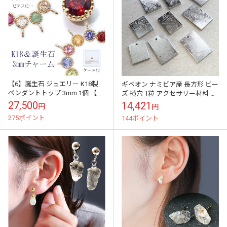
【6】誕生石 ジュエリー K18製
ギベオン ナミビア産 長方形 ビー
ペンダントトップ 3mm 1個 【ラ
ズ 横穴 1粒 アクセサリー材料 日
ッピング無料】天然石 ゴールド
本製
27,500
14,421
円
円
18金 ペンダント ネック...
275ポイント
144ポイント