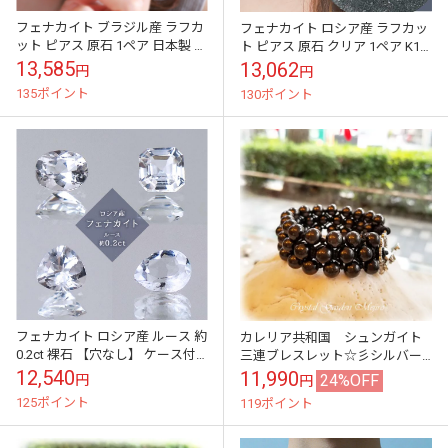
フェナカイト ブラジル産 ラフカ
フェナカイト ロシア産 ラフカッ
ット ピアス 原石 1ペア 日本製 パ
ト ピアス 原石 クリア 1ペア K18
ワーストーン レディース アクセ
18金 日本製 パワーストーン レデ
13,585
13,062
円
円
サリー スピリチュアル 希少...
ィース アクセサリー...
135ポイント
130ポイント
フェナカイト ロシア産 ルース 約
カレリア共和国 シュンガイト
0.2ct 裸石 【穴なし】 ケース付
三連ブレスレット☆彡シルバー
き 鑑賞 天然石 鉱物 浄化 お守り
カラー金具タイプ
12,540
11,990
24%OFF
円
円
パワーストーン カラ...
125ポイント
119ポイント