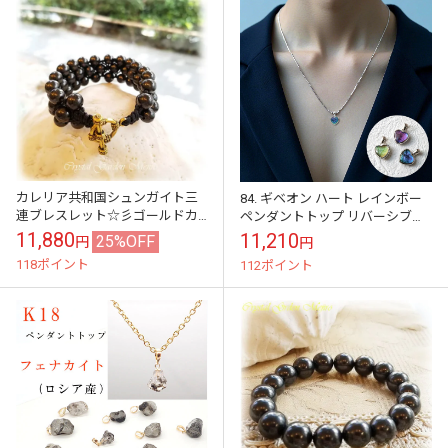
カレリア共和国シュンガイト三
84. ギベオン ハート レインボー
連ブレスレット☆彡ゴールドカ
ペンダントトップ リバーシブル
ラー金具タイプ
SV925 隕石 メテオライト 日本製
11,880
11,210
25%OFF
円
円
118ポイント
112ポイント