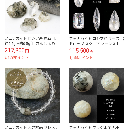
フェナカイト ロシア産 原石 【
フェナカイト ロシア産 ルース 【
約9.5g～約0.5g 】 穴なし 天然石
ドロップ スクエア マーキス 】
鑑賞 鉱物 浄化 お守り パワース
裸石 穴なし Vカット 天然石 鑑賞
217,800
115,500
円
円
トーン コレクショ...
天然石 鉱物 浄化 お...
2,178ポイント
1,155ポイント
フェナカイト 天然水晶 ブレスレ
フェナカイト ブラジル産 丸玉