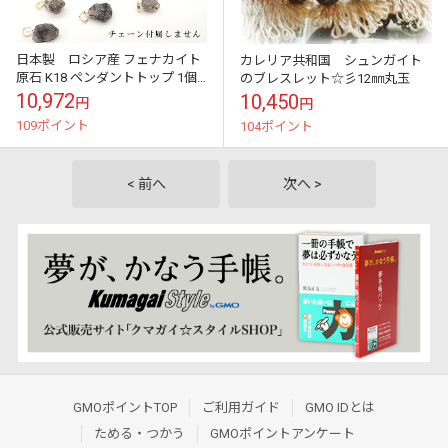
日本製 ロシア産 フェナカイト
カレリア共和国 シュンガイト
原石 K18 ペンダントトップ 1個
のブレスレット☆彡12㎜丸玉
天然石 自社工場制作 アカネ
10,972
10,450
円
円
109ポイント
104ポイント
< 前へ
次へ >
GMOポイントTOP
ご利用ガイド
GMO IDとは
ためる・つかう
GMOポイントアンケート