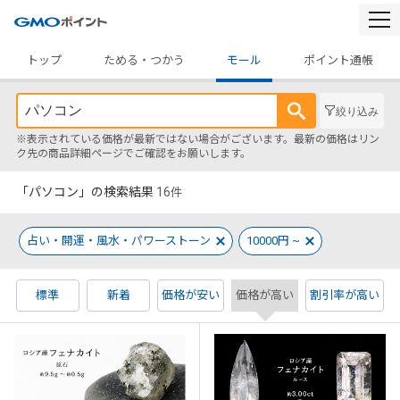
togg
navi
トップ
ためる・つかう
モール
ポイント通帳
絞り込み
※表示されている価格が最新ではない場合がございます。最新の価格はリン
ク先の商品詳細ページでご確認をお願いします。
「パソコン」の検索結果
16
件
占い・開運・風水・パワーストーン
10000円 ~
標準
新着
価格が安い
価格が高い
割引率が高い