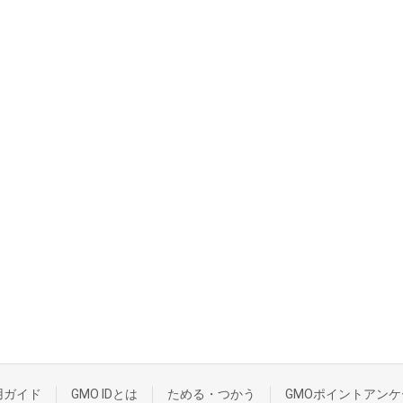
用ガイド
GMO IDとは
ためる・つかう
GMOポイントアンケ