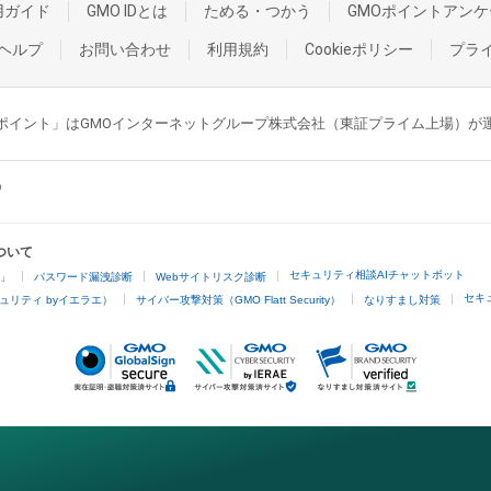
用ガイド
GMO IDとは
ためる・つかう
GMOポイントアンケ
ヘルプ
お問い合わせ
利用規約
Cookieポリシー
プラ
GMOポイント」はGMOインターネットグループ株式会社（東証プライム上場）
ついて
セキュリティ相談AIチャットボット
4」
パスワード漏洩診断
Webサイトリスク診断
セキ
ュリティ byイエラエ）
サイバー攻撃対策（GMO Flatt Security）
なりすまし対策