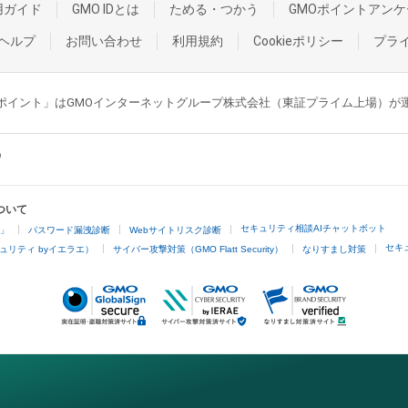
用ガイド
GMO IDとは
ためる・つかう
GMOポイントアンケ
ヘルプ
お問い合わせ
利用規約
Cookieポリシー
プラ
GMOポイント」はGMOインターネットグループ株式会社（東証プライム上場）
ついて
セキュリティ相談AIチャットボット
4」
パスワード漏洩診断
Webサイトリスク診断
セキ
ュリティ byイエラエ）
サイバー攻撃対策（GMO Flatt Security）
なりすまし対策